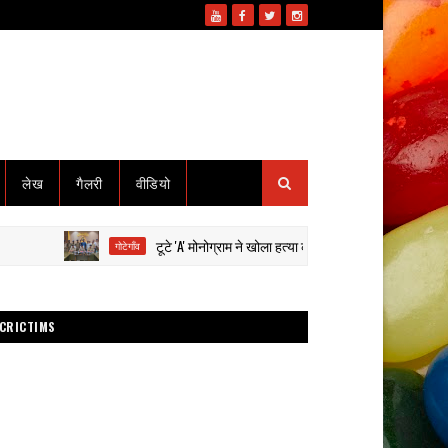
लेख
गैलरी
वीडियो
टूटे 'A' मोनोग्राम ने खोला हत्या का राज: हाईवा से कुचलकर सड़क हादसा 
गोटेगाँव
CRICTIMS