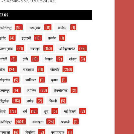
ो.- 9425467957, 9301524242,
TAGS
नरसिंहपुर
(10)
मध्यप्रदेश
(11)
अयोध्या
(1)
इंदौर
(4)
इटारसी
(16)
उज्जैन
(1)
उत्तरप्रदेश
(21)
उदयपुरा
(150)
ओबेदुल्लागंज
(25)
करेली
(3)
कृषि
(16)
केसला
(2)
खंडवा
(3)
खेल
(24)
गाडरवारा
(11)
गोटेगाँव
(250)
गौहरगंज
(5)
ग्वालियर
(1)
चुनाव
(1)
जबलपुर
(14)
ज्योतिष
(20)
टेक्नोलॉजी
(2)
तेंदूखेड़ा
(113)
दमोह
(2)
दिल्ली
(5)
देवरी
(75)
धर्म
(18)
धूमा
(3)
नई दिल्ली
(2)
नरसिंहपुर
(404)
नर्मदापुरम
(24)
पचमढ़ी
(1)
परमहंसी
(6)
पिपरिया
(2)
प्रयागराज
(1)