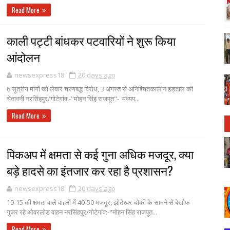
Read More
काली पट्टी बांधकर पटवारियों ने शुरू किया
आंदोलन
newsexpress18
20 days ago
6 सूत्रीय मांगों को लेकर चरणबद्ध विरोध, 3 अगस्त से अनिश्चितकालीन हड़ताल की
चेतावनी नरसिंहपुर/गोटेगांव:-"मोहन सिंह राजपूत"- मध्यप्...
Read More
पिकअप में क्षमता से कई गुना अधिक मजदूर, क्या
बड़े हादसे का इंतजार कर रहा है प्रशासन?
newsexpress18
20 days ago
10-15 की क्षमता वाले वाहनों में 40-50 मजदूर, झोतेश्वर चौकी के सामने से बेखौफ
गुजर रहे ओवरलोड वाहन नरसिंहपुर/गोटेगांव:-"मोहन सिंह राजपूत...
Read More