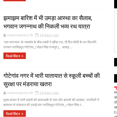
झमाझम बारिश में भी उमड़ा आस्था का सैलाब,
भगवान जगन्नाथ की निकली भव्य रथ यात्रा
newsexpress18
24 days ago
'जय जगन्नाथ' के जयघोष के बीच भक्तों ने खींचा रथ, नौ दिन मौसी के घर विराजेंगे
भगवान नरसिंहपुर/गोटेगांव_( मोहन सिंह राजपूत )_ आषाढ़ ...
Read More
गोटेगांव नगर में भारी यातायात से स्कूली बच्चों की
सुरक्षा पर मंडराया खतरा
न्
newsexpress18
24 days ago
मध
सं
मुख्य बाजार में भारी वाहनों की आवाजाही से जाम और हादसों की आशंका, नागरिकों ने
पत
बायपास से संचालन की उठाई मांग नरसिंहपुर/गोटेगांव_( मोहन सिंह र...
सा
E
Read More