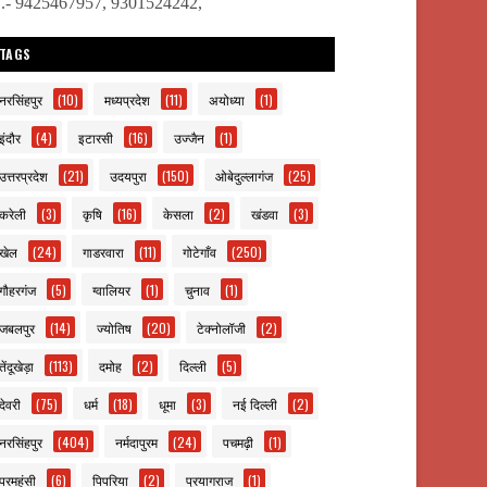
ो.- 9425467957, 9301524242,
TAGS
नरसिंहपुर
(10)
मध्यप्रदेश
(11)
अयोध्या
(1)
इंदौर
(4)
इटारसी
(16)
उज्जैन
(1)
उत्तरप्रदेश
(21)
उदयपुरा
(150)
ओबेदुल्लागंज
(25)
करेली
(3)
कृषि
(16)
केसला
(2)
खंडवा
(3)
खेल
(24)
गाडरवारा
(11)
गोटेगाँव
(250)
गौहरगंज
(5)
ग्वालियर
(1)
चुनाव
(1)
जबलपुर
(14)
ज्योतिष
(20)
टेक्नोलॉजी
(2)
तेंदूखेड़ा
(113)
दमोह
(2)
दिल्ली
(5)
देवरी
(75)
धर्म
(18)
धूमा
(3)
नई दिल्ली
(2)
नरसिंहपुर
(404)
नर्मदापुरम
(24)
पचमढ़ी
(1)
परमहंसी
(6)
पिपरिया
(2)
प्रयागराज
(1)