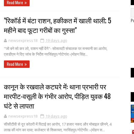
Read More
"रिकॉर्ड में बंटा राशन, हकीकत में खाली थाली; 5
P
महीने बाद फूटा गरीबों का गुस्सा"
newsexpress18
19 days ago
"जो बने सो कर लो, राशन नहीं देंगे"- सोसायटी संचालक पर मनमानी का आरोप,
एसडीएम ने दिए जांच के निर्देश नरसिंहपुर/गोटेगांव:-(मोहन सिंह...
Read More
कानून के रखवाले कटघरे में: थाना प्रभारी पर
मारपीट-वसूली के गंभीर आरोप, पीड़ित युवक 48
घंटे से लापता
newsexpress18
19 days ago
सीसीटीवी से दूर कोठरी में पिटाई का आरोप, 17 हजार नकद और मोबाइल छीनने, 4
लाख की मांग का दावा; कलेक्टर से शिकायत, नरसिंहपुर/गोटेगाँव :-(मोहन स...