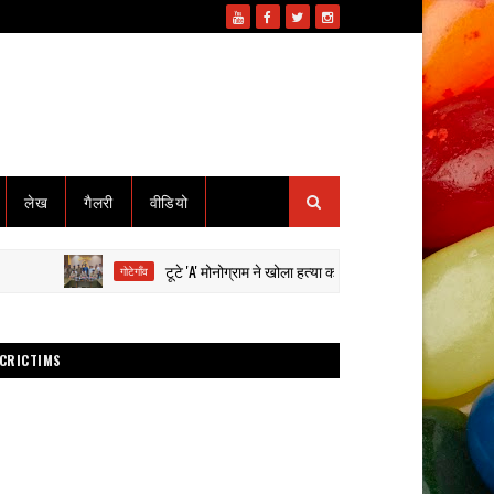
लेख
गैलरी
वीडियो
टूटे 'A' मोनोग्राम ने खोला हत्या का राज: हाईवा से कुचलकर सड़क हादसा दिखा
गोटेगाँव
CRICTIMS