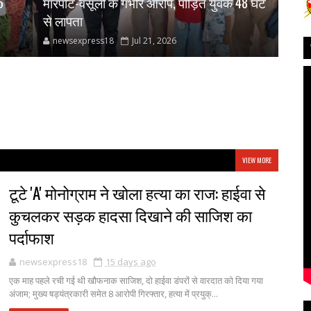
5
मारपीट-वसूली के गंभीर आरोप, पीड़ित युवक 48 घंटे
काली
से लापता
आंद
newsexpress18
Jul 21, 2026
ne
VIEW MORE
टूटे 'A' मोनोग्राम ने खोला हत्या का राज: हाईवा से
कुचलकर सड़क हादसा दिखाने की साजिश का
पर्दाफाश
newsexpress18
15 days ago
एक माह पहले रची गई थी खौफनाक साजिश, दो हाईवा डंपरों से वारदात को दिया गया
अंजाम; मुख्य षड्यंत्रकारी समेत 8 आरोपी गिरफ्तार, हत्या में प्रयुक्...