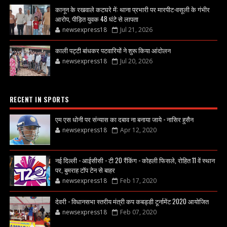
कानून के रखवाले कटघरे में: थाना प्रभारी पर मारपीट-वसूली के गंभीर
आरोप, पीड़ित युवक 48 घंटे से लापता
newsexpress18
Jul 21, 2026
काली पट्टी बांधकर पटवारियों ने शुरू किया आंदोलन
newsexpress18
Jul 20, 2026
RECENT IN SPORTS
एम एस धोनी पर संन्यास का दबाव ना बनाया जाये - नासिर हुसैन
newsexpress18
Apr 12, 2020
नई दिल्ली - आईसीसी - टी 20 रैंकिंग - कोहली फिसले, रोहित 11 वें स्थान
पर, बुमराह टॉप टेन से बाहर
newsexpress18
Feb 17, 2020
देवरी - विधानसभा स्तरीय मंत्री कप कबड्डी टूर्नामेंट 2020 आयोजित
newsexpress18
Feb 07, 2020