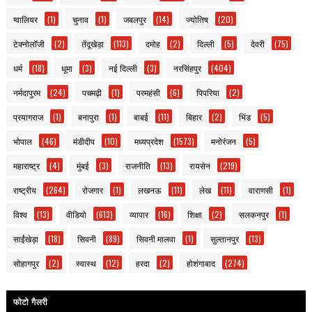
ग्वालियर
(1)
चुनाव
(1)
जबलपुर
(14)
ज्योतिष
(20)
टेक्नोलॉजी
(2)
तेंदूखेड़ा
(113)
दमोह
(2)
दिल्ली
(5)
देवरी
(75)
धर्म
(18)
धूमा
(3)
नई दिल्ली
(3)
नरसिंहपुर
(404)
नर्मदापुरम
(24)
पचमढ़ी
(1)
परमहंसी
(6)
पिपरिया
(2)
प्रयागराज
(1)
बनापुरा
(1)
बाबई
(11)
बिहार
(2)
भिंड
(5)
भोपाल
(46)
मंडीदीप
(10)
मध्यप्रदेश
(1573)
मनोरंजन
(5)
महाराष्ट्र
(4)
मुंबई
(3)
राजनीति
(13)
रायसेन
(219)
राष्ट्रीय
(264)
रोजगार
(1)
लखनऊ
(11)
लेख
(11)
वाराणसी
(1)
विश्व
(13)
वीडियो
(613)
व्यापार
(16)
शिक्षा
(2)
सलकनपुर
(1)
साईंखेड़ा
(18)
सिवनी
(89)
सिवनी मालवा
(1)
सुल्तानपुर
(13)
सोहागपुर
(2)
स्वास्थ
(12)
हरदा
(2)
होशंगाबाद
(274)
फोटो गैलरी