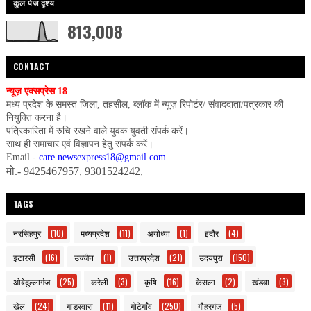
कुल पेज दृश्य
813,008
CONTACT
न्यूज़ एक्सप्रेस 18
मध्य प्रदेश के समस्त जिला, तहसील, ब्लॉक में न्यूज़ रिपोर्टर/ संवाददाता/पत्रकार की
नियुक्ति करना है।
पत्रिकारिता में रुचि रखने वाले युवक युवती संपर्क करें।
साथ ही समाचार एवं विज्ञापन हेतु संपर्क करें।
Email -
care.newsexpress18@gmail.com
मो.- 9425467957, 9301524242,
TAGS
नरसिंहपुर
(10)
मध्यप्रदेश
(11)
अयोध्या
(1)
इंदौर
(4)
इटारसी
(16)
उज्जैन
(1)
उत्तरप्रदेश
(21)
उदयपुरा
(150)
ओबेदुल्लागंज
(25)
करेली
(3)
कृषि
(16)
केसला
(2)
खंडवा
(3)
खेल
(24)
गाडरवारा
(11)
गोटेगाँव
(250)
गौहरगंज
(5)