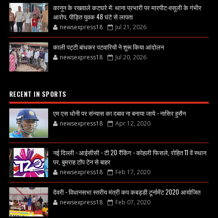
कानून के रखवाले कटघरे में: थाना प्रभारी पर मारपीट-वसूली के गंभीर
आरोप, पीड़ित युवक 48 घंटे से लापता
newsexpress18
Jul 21, 2026
काली पट्टी बांधकर पटवारियों ने शुरू किया आंदोलन
newsexpress18
Jul 20, 2026
RECENT IN SPORTS
एम एस धोनी पर संन्यास का दबाव ना बनाया जाये - नासिर हुसैन
newsexpress18
Apr 12, 2020
नई दिल्ली - आईसीसी - टी 20 रैंकिंग - कोहली फिसले, रोहित 11 वें स्थान
पर, बुमराह टॉप टेन से बाहर
newsexpress18
Feb 17, 2020
देवरी - विधानसभा स्तरीय मंत्री कप कबड्डी टूर्नामेंट 2020 आयोजित
newsexpress18
Feb 07, 2020