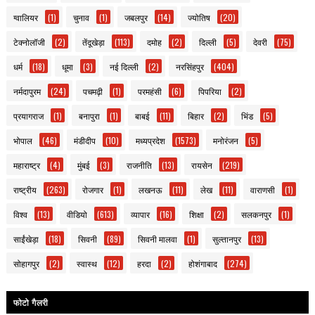
ग्वालियर
(1)
चुनाव
(1)
जबलपुर
(14)
ज्योतिष
(20)
टेक्नोलॉजी
(2)
तेंदूखेड़ा
(113)
दमोह
(2)
दिल्ली
(5)
देवरी
(75)
धर्म
(18)
धूमा
(3)
नई दिल्ली
(2)
नरसिंहपुर
(404)
नर्मदापुरम
(24)
पचमढ़ी
(1)
परमहंसी
(6)
पिपरिया
(2)
प्रयागराज
(1)
बनापुरा
(1)
बाबई
(11)
बिहार
(2)
भिंड
(5)
भोपाल
(46)
मंडीदीप
(10)
मध्यप्रदेश
(1573)
मनोरंजन
(5)
महाराष्ट्र
(4)
मुंबई
(3)
राजनीति
(13)
रायसेन
(219)
राष्ट्रीय
(263)
रोजगार
(1)
लखनऊ
(11)
लेख
(11)
वाराणसी
(1)
विश्व
(13)
वीडियो
(613)
व्यापार
(16)
शिक्षा
(2)
सलकनपुर
(1)
साईंखेड़ा
(18)
सिवनी
(89)
सिवनी मालवा
(1)
सुल्तानपुर
(13)
सोहागपुर
(2)
स्वास्थ
(12)
हरदा
(2)
होशंगाबाद
(274)
फोटो गैलरी