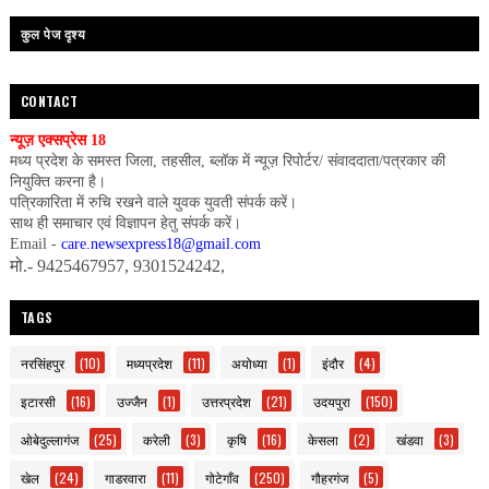
कुल पेज दृश्य
CONTACT
न्यूज़ एक्सप्रेस 18
मध्य प्रदेश के समस्त जिला, तहसील, ब्लॉक में न्यूज़ रिपोर्टर/ संवाददाता/पत्रकार की
नियुक्ति करना है।
पत्रिकारिता में रुचि रखने वाले युवक युवती संपर्क करें।
साथ ही समाचार एवं विज्ञापन हेतु संपर्क करें।
Email -
care.newsexpress18@gmail.com
मो.- 9425467957, 9301524242,
TAGS
नरसिंहपुर
(10)
मध्यप्रदेश
(11)
अयोध्या
(1)
इंदौर
(4)
इटारसी
(16)
उज्जैन
(1)
उत्तरप्रदेश
(21)
उदयपुरा
(150)
ओबेदुल्लागंज
(25)
करेली
(3)
कृषि
(16)
केसला
(2)
खंडवा
(3)
खेल
(24)
गाडरवारा
(11)
गोटेगाँव
(250)
गौहरगंज
(5)