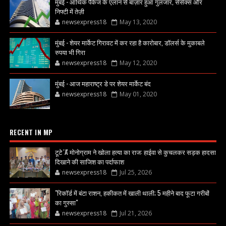
मुंबई - आर्थिक पैकेज के एलान से बाज़ार हुआ गुलजार, सेंसेक्स और
निफ्टी में तेज़ी
newsexpress18
May 13, 2020
मुंबई - शेयर मार्केट गिरावट में कर रहा है कारोबार, डॉलर्स के मुकाबले
रुपया भी गिरा
newsexpress18
May 12, 2020
मुंबई - आज महाराष्ट्र डे पर शेयर मार्केट बंद
newsexpress18
May 01, 2020
RECENT IN MP
टूटे 'A' मोनोग्राम ने खोला हत्या का राज: हाईवा से कुचलकर सड़क हादसा
दिखाने की साजिश का पर्दाफाश
newsexpress18
Jul 25, 2026
"रिकॉर्ड में बंटा राशन, हकीकत में खाली थाली; 5 महीने बाद फूटा गरीबों
का गुस्सा"
newsexpress18
Jul 21, 2026