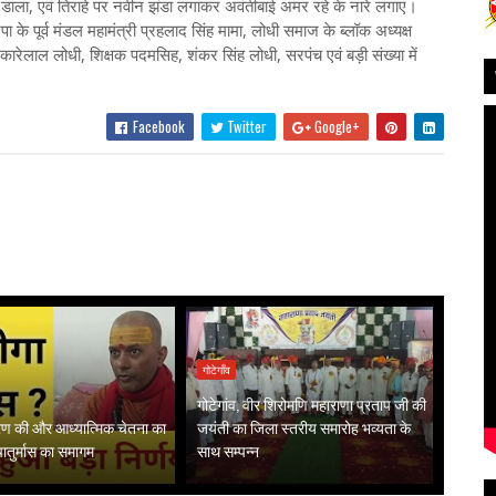
 डाला, एवं तिराहे पर नवीन झंडा लगाकर अवंतीबाई अमर रहे के नारे लगाए।
े पूर्व मंडल महामंत्री प्रहलाद सिंह मामा, लोधी समाज के ब्लॉक अध्यक्ष
ारेलाल लोधी, शिक्षक पदमसिह, शंकर सिंह लोधी, सरपंच एवं बड़ी संख्या में
Facebook
Twitter
Google+
गोटेगाँव
गोटेगांव, वीर शिरोमणि महाराणा प्रताप जी की
गरण की और आध्यात्मिक चेतना का
जयंती का जिला स्तरीय समारोह भव्यता के
 चातुर्मास का समागम
साथ सम्पन्न