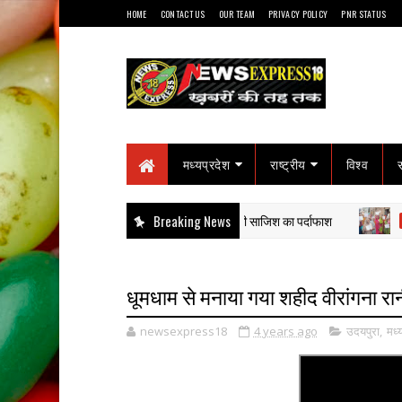
HOME
CONTACT US
OUR TEAM
PRIVACY POLICY
PNR STATUS
मध्यप्रदेश
राष्ट्रीय
विश्व
 का राज: हाईवा से कुचलकर सड़क हादसा दिखाने की साजिश का पर्दाफाश
Breaking News
"
गोटेगाँव
धूमधाम से मनाया गया शहीद वीरांगना र
newsexpress18
4 years ago
उदयपुरा
,
मध्