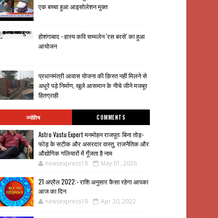
एक बच्चा हुआ आइसोलेशन मुक्त
होशंगाबाद - हास्य कवि सम्मलेन 'रस बरसे' का हुआ
आयोजन
प्रधानमंत्री आवास योजना की क़िस्त नहीं मिलने से
अधूरे पड़े निर्माण, खुले आसमान के नीचे जीने मजबूर
हितग्राही
ज्योतिष
COMMENTS
Astro Vastu Expert मनमोहन राजपूत: बिना तोड़-
फोड़ के सटीक और असरदार वास्तु, राजनैतिक और
औद्योगिक गलियारों में गूँजता है नाम
newsexpress18
May 01, 2026
21 अप्रैल 2022:- राशि अनुसार कैसा रहेगा आपका
आज का दिन
newsexpress18
Apr 20, 2022