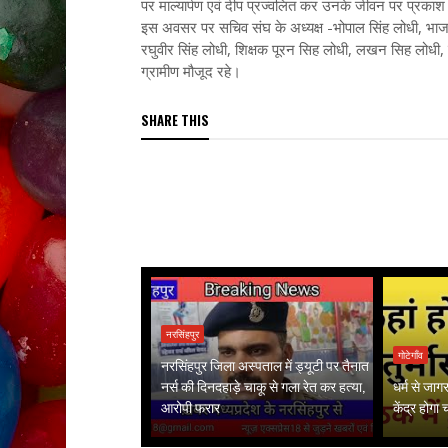
पर माल्यार्पण एवं दीप प्रज्वलित कर उनके जीवन पर प्रकाश
इस अवसर पर सचिव संघ के अध्यक्ष -भोपाल सिंह लोधी, भाजपा क
रघुवीर सिंह लोधी, शिक्षक पूरन सिह लोधी, लखन सिह लोधी, क
ग्रामीण मौजूद रहे।
SHARE THIS
नरसिंहपुर
गोटेगाँव
नरसिंहपुर जिला अस्पताल में ड्यूटी पर तैनात
नर्स की दिनदहाड़े चाकू से गला रेत कर हत्या,
धर्म से जा
आरोपी फरार
केंद्र होगा