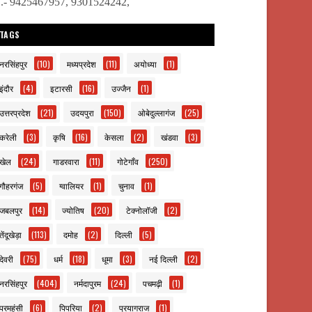
ो.- 9425467957, 9301524242,
TAGS
नरसिंहपुर
(10)
मध्यप्रदेश
(11)
अयोध्या
(1)
इंदौर
(4)
इटारसी
(16)
उज्जैन
(1)
उत्तरप्रदेश
(21)
उदयपुरा
(150)
ओबेदुल्लागंज
(25)
करेली
(3)
कृषि
(16)
केसला
(2)
खंडवा
(3)
खेल
(24)
गाडरवारा
(11)
गोटेगाँव
(250)
गौहरगंज
(5)
ग्वालियर
(1)
चुनाव
(1)
जबलपुर
(14)
ज्योतिष
(20)
टेक्नोलॉजी
(2)
तेंदूखेड़ा
(113)
दमोह
(2)
दिल्ली
(5)
देवरी
(75)
धर्म
(18)
धूमा
(3)
नई दिल्ली
(2)
नरसिंहपुर
(404)
नर्मदापुरम
(24)
पचमढ़ी
(1)
परमहंसी
(6)
पिपरिया
(2)
प्रयागराज
(1)