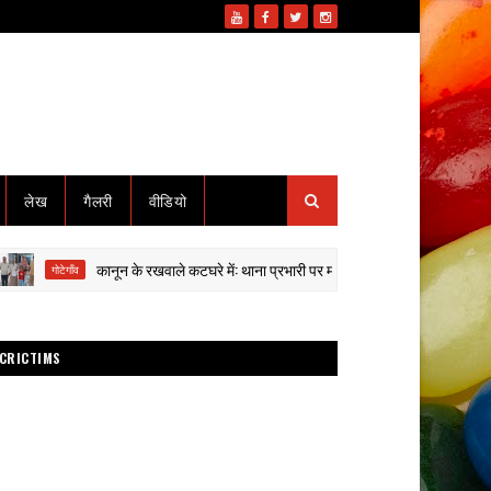
लेख
गैलरी
वीडियो
कानून के रखवाले कटघरे में: थाना प्रभारी पर मारपीट-वसूली के गंभीर आरोप, पीड़ित युवक 
ोटेगाँव
CRICTIMS