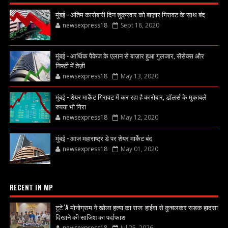
मुंबई - अंतिम कारोबारी दिन शुक्रवार को बाज़ार गिरावट के साथ बंद
newsexpress18
Sept 18, 2020
मुंबई - आर्थिक पैकेज के एलान से बाज़ार हुआ गुलजार, सेंसेक्स और
निफ्टी में तेज़ी
newsexpress18
May 13, 2020
मुंबई - शेयर मार्केट गिरावट में कर रहा है कारोबार, डॉलर्स के मुकाबले
रुपया भी गिरा
newsexpress18
May 12, 2020
मुंबई - आज महाराष्ट्र डे पर शेयर मार्केट बंद
newsexpress18
May 01, 2020
RECENT IN MP
टूटे 'A' मोनोग्राम ने खोला हत्या का राज: हाईवा से कुचलकर सड़क हादसा
दिखाने की साजिश का पर्दाफाश
newsexpress18
Jul 25, 2026