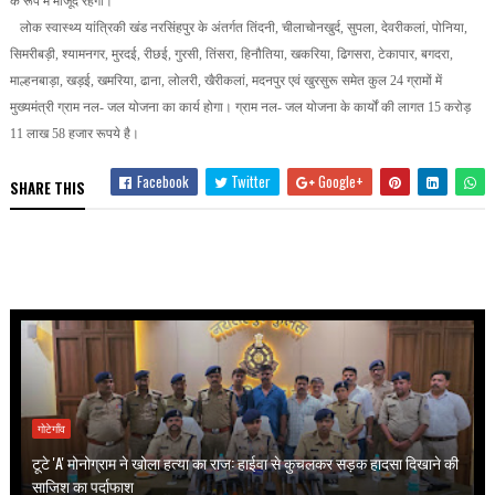
के रूप में मौजूद रहेंगी।
लोक स्वास्थ्य यांत्रिकी खंड नरसिंहपुर के अंतर्गत तिंदनी, चीलाचोनखुर्द, सुपला, देवरीकलां, पोनिया,
सिमरीबड़ी, श्यामनगर, मुरदई, रीछई, गुरसी, तिंसरा, हिनौतिया, खकरिया, ढिगसरा, टेकापार, बगदरा,
माल्हनबाड़ा, खड़ई, खमरिया, ढाना, लोलरी, खैरीकलां, मदनपुर एवं खुरसुरू समेत कुल 24 ग्रामों में
मुख्यमंत्री ग्राम नल- जल योजना का कार्य होगा। ग्राम नल- जल योजना के कार्यों की लागत 15 करोड़
11 लाख 58 हजार रूपये है।
Facebook
Twitter
Google+
SHARE THIS
गोटेगाँव
टूटे 'A' मोनोग्राम ने खोला हत्या का राज: हाईवा से कुचलकर सड़क हादसा दिखाने की
साजिश का पर्दाफाश