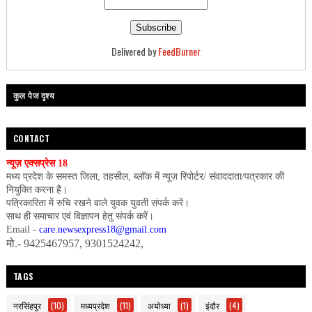
Delivered by
FeedBurner
कुल पेज दृश्य
CONTACT
न्यूज़ एक्सप्रेस 18
मध्य प्रदेश के समस्त जिला, तहसील, ब्लॉक में न्यूज़ रिपोर्टर/ संवाददाता/पत्रकार की
नियुक्ति करना है।
पत्रिकारिता में रुचि रखने वाले युवक युवती संपर्क करें।
साथ ही समाचार एवं विज्ञापन हेतु संपर्क करें।
Email -
care.newsexpress18@gmail.com
मो.- 9425467957, 9301524242,
TAGS
नरसिंहपुर
(10)
मध्यप्रदेश
(11)
अयोध्या
(1)
इंदौर
(4)