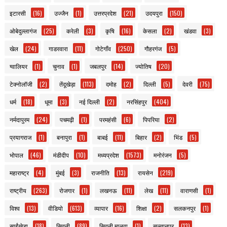
इटारसी
(16)
उज्जैन
(1)
उत्तरप्रदेश
(21)
उदयपुरा
(150)
ओबेदुल्लागंज
(25)
करेली
(3)
कृषि
(16)
केसला
(2)
खंडवा
(3)
खेल
(24)
गाडरवारा
(11)
गोटेगाँव
(250)
गौहरगंज
(5)
ग्वालियर
(1)
चुनाव
(1)
जबलपुर
(14)
ज्योतिष
(20)
टेक्नोलॉजी
(2)
तेंदूखेड़ा
(113)
दमोह
(2)
दिल्ली
(5)
देवरी
(75)
धर्म
(18)
धूमा
(3)
नई दिल्ली
(2)
नरसिंहपुर
(404)
नर्मदापुरम
(24)
पचमढ़ी
(1)
परमहंसी
(6)
पिपरिया
(2)
प्रयागराज
(1)
बनापुरा
(1)
बाबई
(11)
बिहार
(2)
भिंड
(5)
भोपाल
(46)
मंडीदीप
(10)
मध्यप्रदेश
(1573)
मनोरंजन
(5)
महाराष्ट्र
(4)
मुंबई
(3)
राजनीति
(13)
रायसेन
(219)
राष्ट्रीय
(263)
रोजगार
(1)
लखनऊ
(11)
लेख
(11)
वाराणसी
(1)
विश्व
(13)
वीडियो
(613)
व्यापार
(16)
शिक्षा
(2)
सलकनपुर
(1)
साईंखेड़ा
(18)
सिवनी
(89)
सिवनी मालवा
(1)
सुल्तानपुर
(13)