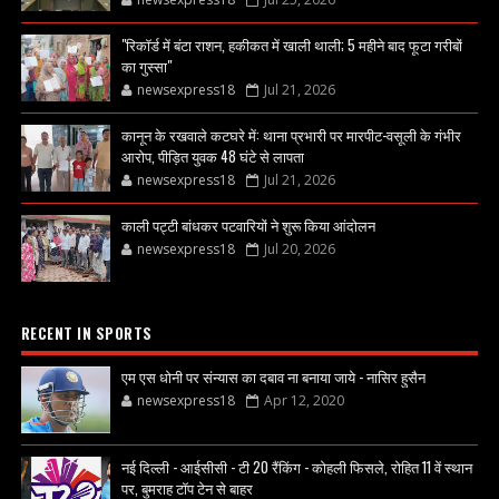
"रिकॉर्ड में बंटा राशन, हकीकत में खाली थाली; 5 महीने बाद फूटा गरीबों
का गुस्सा"
newsexpress18
Jul 21, 2026
कानून के रखवाले कटघरे में: थाना प्रभारी पर मारपीट-वसूली के गंभीर
आरोप, पीड़ित युवक 48 घंटे से लापता
newsexpress18
Jul 21, 2026
काली पट्टी बांधकर पटवारियों ने शुरू किया आंदोलन
newsexpress18
Jul 20, 2026
RECENT IN SPORTS
एम एस धोनी पर संन्यास का दबाव ना बनाया जाये - नासिर हुसैन
newsexpress18
Apr 12, 2020
नई दिल्ली - आईसीसी - टी 20 रैंकिंग - कोहली फिसले, रोहित 11 वें स्थान
पर, बुमराह टॉप टेन से बाहर