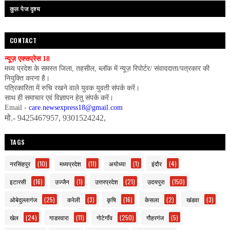
कुल पेज दृश्य
CONTACT
न्यूज़ एक्सप्रेस 18
मध्य प्रदेश के समस्त जिला, तहसील, ब्लॉक में न्यूज़ रिपोर्टर/ संवाददाता/पत्रकार की
नियुक्ति करना है।
पत्रिकारिता में रुचि रखने वाले युवक युवती संपर्क करें।
साथ ही समाचार एवं विज्ञापन हेतु संपर्क करें।
Email -
care.newsexpress18@gmail.com
मो.- 9425467957, 9301524242,
TAGS
नरसिंहपुर
(10)
मध्यप्रदेश
(11)
अयोध्या
(1)
इंदौर
(4)
इटारसी
(16)
उज्जैन
(1)
उत्तरप्रदेश
(21)
उदयपुरा
(150)
ओबेदुल्लागंज
(25)
करेली
(3)
कृषि
(16)
केसला
(2)
खंडवा
(3)
खेल
(24)
गाडरवारा
(11)
गोटेगाँव
(250)
गौहरगंज
(5)