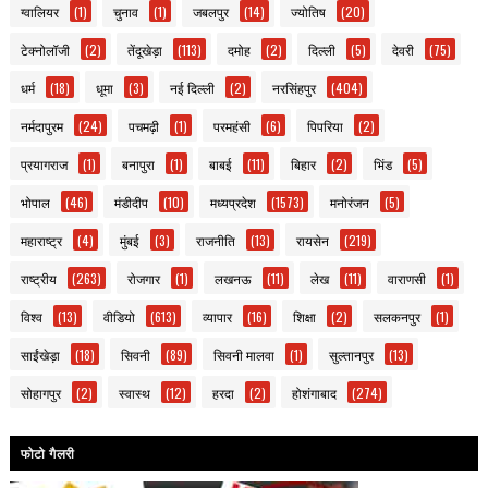
ग्वालियर
(1)
चुनाव
(1)
जबलपुर
(14)
ज्योतिष
(20)
टेक्नोलॉजी
(2)
तेंदूखेड़ा
(113)
दमोह
(2)
दिल्ली
(5)
देवरी
(75)
धर्म
(18)
धूमा
(3)
नई दिल्ली
(2)
नरसिंहपुर
(404)
नर्मदापुरम
(24)
पचमढ़ी
(1)
परमहंसी
(6)
पिपरिया
(2)
प्रयागराज
(1)
बनापुरा
(1)
बाबई
(11)
बिहार
(2)
भिंड
(5)
भोपाल
(46)
मंडीदीप
(10)
मध्यप्रदेश
(1573)
मनोरंजन
(5)
महाराष्ट्र
(4)
मुंबई
(3)
राजनीति
(13)
रायसेन
(219)
राष्ट्रीय
(263)
रोजगार
(1)
लखनऊ
(11)
लेख
(11)
वाराणसी
(1)
विश्व
(13)
वीडियो
(613)
व्यापार
(16)
शिक्षा
(2)
सलकनपुर
(1)
साईंखेड़ा
(18)
सिवनी
(89)
सिवनी मालवा
(1)
सुल्तानपुर
(13)
सोहागपुर
(2)
स्वास्थ
(12)
हरदा
(2)
होशंगाबाद
(274)
फोटो गैलरी