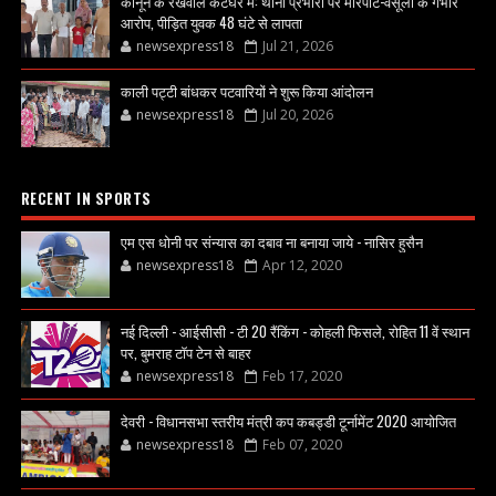
कानून के रखवाले कटघरे में: थाना प्रभारी पर मारपीट-वसूली के गंभीर
आरोप, पीड़ित युवक 48 घंटे से लापता
newsexpress18
Jul 21, 2026
काली पट्टी बांधकर पटवारियों ने शुरू किया आंदोलन
newsexpress18
Jul 20, 2026
RECENT IN SPORTS
एम एस धोनी पर संन्यास का दबाव ना बनाया जाये - नासिर हुसैन
newsexpress18
Apr 12, 2020
नई दिल्ली - आईसीसी - टी 20 रैंकिंग - कोहली फिसले, रोहित 11 वें स्थान
पर, बुमराह टॉप टेन से बाहर
newsexpress18
Feb 17, 2020
देवरी - विधानसभा स्तरीय मंत्री कप कबड्डी टूर्नामेंट 2020 आयोजित
newsexpress18
Feb 07, 2020