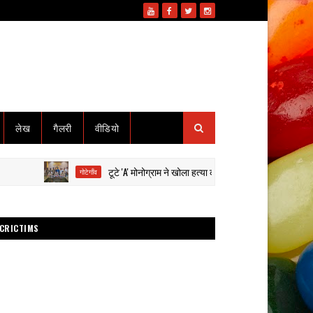
लेख
गैलरी
वीडियो
टूटे 'A' मोनोग्राम ने खोला हत्या का राज: हाईवा से कुचलकर सड़क हादसा 
गोटेगाँव
CRICTIMS