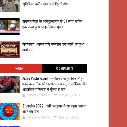
सुनिश्चित करें कलेक्टर ने दिए निर्देश
रायसेन जिले के ओबेदुल्लागंज से 37 लोगों सहित
एक बच्चा हुआ आइसोलेशन मुक्त
होशंगाबाद - हास्य कवि सम्मलेन 'रस बरसे' का हुआ
आयोजन
ज्योतिष
COMMENTS
Astro Vastu Expert मनमोहन राजपूत: बिना तोड़-
फोड़ के सटीक और असरदार वास्तु, राजनैतिक और
औद्योगिक गलियारों में गूँजता है नाम
newsexpress18
May 01, 2026
21 अप्रैल 2022:- राशि अनुसार कैसा रहेगा आपका
आज का दिन
newsexpress18
Apr 20, 2022