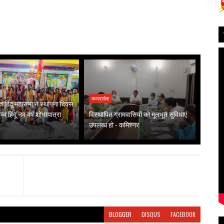
मध्यप्रदेश
हिंदू महासभा ने स्थापना दिवस
्य हिंदू नव वर्ष शोभायात्रा
विस्थापित ग्रामवासियों को मूलभूत सुविधाएं
उपलब्ध हो - कमिश्नर
BLOGGER
DISQUS
FACEBOOK