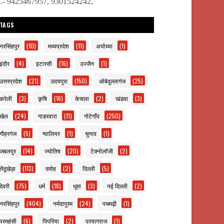
ो.- 9425467957, 9301524242,
TAGS
नरसिंहपुर
(10)
मध्यप्रदेश
(11)
अयोध्या
(1)
इंदौर
(4)
इटारसी
(16)
उज्जैन
(1)
उत्तरप्रदेश
(21)
उदयपुरा
(150)
ओबेदुल्लागंज
(25)
करेली
(3)
कृषि
(16)
केसला
(2)
खंडवा
(3)
खेल
(24)
गाडरवारा
(11)
गोटेगाँव
(250)
गौहरगंज
(5)
ग्वालियर
(1)
चुनाव
(1)
जबलपुर
(14)
ज्योतिष
(20)
टेक्नोलॉजी
(2)
तेंदूखेड़ा
(113)
दमोह
(2)
दिल्ली
(5)
देवरी
(75)
धर्म
(18)
धूमा
(3)
नई दिल्ली
(2)
नरसिंहपुर
(404)
नर्मदापुरम
(24)
पचमढ़ी
(1)
परमहंसी
(6)
पिपरिया
(2)
प्रयागराज
(1)