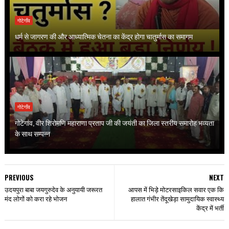
गोटेगाँव
धर्म से जागरण की और आध्यात्मिक चेतना का केंद्र होगा चातुर्मास का समागम
गोटेगाँव
गोटेगांव, वीर शिरोमणि महाराणा प्रताप जी की जयंती का जिला स्तरीय समारोह भव्यता
के साथ सम्पन्न
PREVIOUS
NEXT
उदयपुरा बाबा जयगुरुदेव के अनुयायी जरूरत
आपस में भिड़े मोटरसाइकिल सवार एक कि
मंद लोगों को करा रहे भोजन
हालात गंभीर तेंदूखेड़ा सामुदायिक स्वास्थ्य
केंद्र में भर्ती