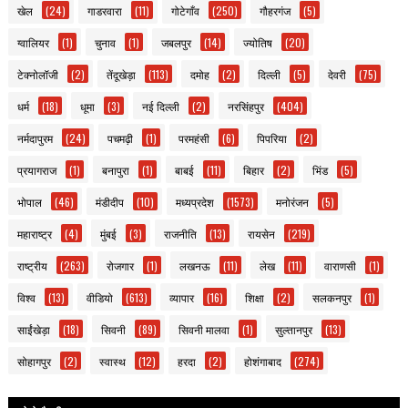
खेल
(24)
गाडरवारा
(11)
गोटेगाँव
(250)
गौहरगंज
(5)
ग्वालियर
(1)
चुनाव
(1)
जबलपुर
(14)
ज्योतिष
(20)
टेक्नोलॉजी
(2)
तेंदूखेड़ा
(113)
दमोह
(2)
दिल्ली
(5)
देवरी
(75)
धर्म
(18)
धूमा
(3)
नई दिल्ली
(2)
नरसिंहपुर
(404)
नर्मदापुरम
(24)
पचमढ़ी
(1)
परमहंसी
(6)
पिपरिया
(2)
प्रयागराज
(1)
बनापुरा
(1)
बाबई
(11)
बिहार
(2)
भिंड
(5)
भोपाल
(46)
मंडीदीप
(10)
मध्यप्रदेश
(1573)
मनोरंजन
(5)
महाराष्ट्र
(4)
मुंबई
(3)
राजनीति
(13)
रायसेन
(219)
राष्ट्रीय
(263)
रोजगार
(1)
लखनऊ
(11)
लेख
(11)
वाराणसी
(1)
विश्व
(13)
वीडियो
(613)
व्यापार
(16)
शिक्षा
(2)
सलकनपुर
(1)
साईंखेड़ा
(18)
सिवनी
(89)
सिवनी मालवा
(1)
सुल्तानपुर
(13)
सोहागपुर
(2)
स्वास्थ
(12)
हरदा
(2)
होशंगाबाद
(274)