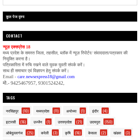
कुल पेज दृश्य
CONTACT
न्यूज़ एक्सप्रेस 18
मध्य प्रदेश के समस्त जिला, तहसील, ब्लॉक में न्यूज़ रिपोर्टर/ संवाददाता/पत्रकार की
नियुक्ति करना है।
पत्रिकारिता में रुचि रखने वाले युवक युवती संपर्क करें।
साथ ही समाचार एवं विज्ञापन हेतु संपर्क करें।
Email -
care.newsexpress18@gmail.com
मो.- 9425467957, 9301524242,
TAGS
नरसिंहपुर
(10)
मध्यप्रदेश
(11)
अयोध्या
(1)
इंदौर
(4)
इटारसी
(16)
उज्जैन
(1)
उत्तरप्रदेश
(21)
उदयपुरा
(150)
ओबेदुल्लागंज
(25)
करेली
(3)
कृषि
(16)
केसला
(2)
खंडवा
(3)