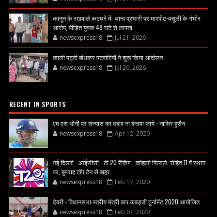
कानून के रखवाले कटघरे में: थाना प्रभारी पर मारपीट-वसूली के गंभीर
आरोप, पीड़ित युवक 48 घंटे से लापता
newsexpress18
Jul 21, 2026
काली पट्टी बांधकर पटवारियों ने शुरू किया आंदोलन
newsexpress18
Jul 20, 2026
RECENT IN SPORTS
एम एस धोनी पर संन्यास का दबाव ना बनाया जाये - नासिर हुसैन
newsexpress18
Apr 12, 2020
नई दिल्ली - आईसीसी - टी 20 रैंकिंग - कोहली फिसले, रोहित 11 वें स्थान
पर, बुमराह टॉप टेन से बाहर
newsexpress18
Feb 17, 2020
देवरी - विधानसभा स्तरीय मंत्री कप कबड्डी टूर्नामेंट 2020 आयोजित
newsexpress18
Feb 07, 2020