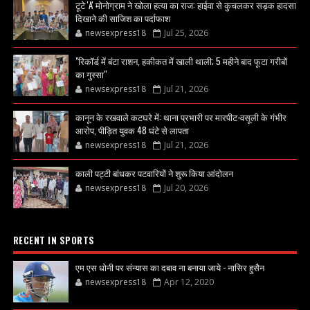
टूटे 'A' मोनोग्राम ने खोला हत्या का राज: हाईवा से कुचलकर सड़क हादसा
दिखाने की साजिश का पर्दाफाश
newsexpress18
Jul 25, 2026
"रिकॉर्ड में बंटा राशन, हकीकत में खाली थाली; 5 महीने बाद फूटा गरीबों
का गुस्सा"
newsexpress18
Jul 21, 2026
कानून के रखवाले कटघरे में: थाना प्रभारी पर मारपीट-वसूली के गंभीर
आरोप, पीड़ित युवक 48 घंटे से लापता
newsexpress18
Jul 21, 2026
काली पट्टी बांधकर पटवारियों ने शुरू किया आंदोलन
newsexpress18
Jul 20, 2026
RECENT IN SPORTS
एम एस धोनी पर संन्यास का दबाव ना बनाया जाये - नासिर हुसैन
newsexpress18
Apr 12, 2020