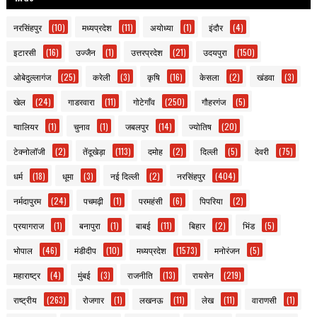
नरसिंहपुर
(10)
मध्यप्रदेश
(11)
अयोध्या
(1)
इंदौर
(4)
इटारसी
(16)
उज्जैन
(1)
उत्तरप्रदेश
(21)
उदयपुरा
(150)
ओबेदुल्लागंज
(25)
करेली
(3)
कृषि
(16)
केसला
(2)
खंडवा
(3)
खेल
(24)
गाडरवारा
(11)
गोटेगाँव
(250)
गौहरगंज
(5)
ग्वालियर
(1)
चुनाव
(1)
जबलपुर
(14)
ज्योतिष
(20)
टेक्नोलॉजी
(2)
तेंदूखेड़ा
(113)
दमोह
(2)
दिल्ली
(5)
देवरी
(75)
धर्म
(18)
धूमा
(3)
नई दिल्ली
(2)
नरसिंहपुर
(404)
नर्मदापुरम
(24)
पचमढ़ी
(1)
परमहंसी
(6)
पिपरिया
(2)
प्रयागराज
(1)
बनापुरा
(1)
बाबई
(11)
बिहार
(2)
भिंड
(5)
भोपाल
(46)
मंडीदीप
(10)
मध्यप्रदेश
(1573)
मनोरंजन
(5)
महाराष्ट्र
(4)
मुंबई
(3)
राजनीति
(13)
रायसेन
(219)
राष्ट्रीय
(263)
रोजगार
(1)
लखनऊ
(11)
लेख
(11)
वाराणसी
(1)