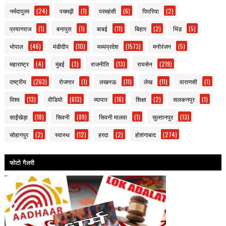
नर्मदापुरम
(24)
पचमढ़ी
(1)
परमहंसी
(6)
पिपरिया
(2)
प्रयागराज
(1)
बनापुरा
(1)
बाबई
(11)
बिहार
(2)
भिंड
(5)
भोपाल
(46)
मंडीदीप
(10)
मध्यप्रदेश
(1573)
मनोरंजन
(5)
महाराष्ट्र
(4)
मुंबई
(3)
राजनीति
(13)
रायसेन
(219)
राष्ट्रीय
(263)
रोजगार
(1)
लखनऊ
(11)
लेख
(11)
वाराणसी
(1)
विश्व
(13)
वीडियो
(613)
व्यापार
(16)
शिक्षा
(2)
सलकनपुर
(1)
साईंखेड़ा
(18)
सिवनी
(89)
सिवनी मालवा
(1)
सुल्तानपुर
(13)
सोहागपुर
(2)
स्वास्थ
(12)
हरदा
(2)
होशंगाबाद
(274)
फोटो गैलरी