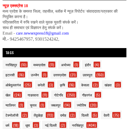
न्यूज़ एक्सप्रेस 18
मध्य प्रदेश के समस्त जिला, तहसील, ब्लॉक में न्यूज़ रिपोर्टर/ संवाददाता/पत्रकार की
नियुक्ति करना है।
पत्रिकारिता में रुचि रखने वाले युवक युवती संपर्क करें।
साथ ही समाचार एवं विज्ञापन हेतु संपर्क करें।
Email -
care.newsexpress18@gmail.com
मो.- 9425467957, 9301524242,
TAGS
नरसिंहपुर
(10)
मध्यप्रदेश
(11)
अयोध्या
(1)
इंदौर
(4)
इटारसी
(16)
उज्जैन
(1)
उत्तरप्रदेश
(21)
उदयपुरा
(150)
ओबेदुल्लागंज
(25)
करेली
(3)
कृषि
(16)
केसला
(2)
खंडवा
(3)
खेल
(24)
गाडरवारा
(11)
गोटेगाँव
(250)
गौहरगंज
(5)
ग्वालियर
(1)
चुनाव
(1)
जबलपुर
(14)
ज्योतिष
(20)
टेक्नोलॉजी
(2)
तेंदूखेड़ा
(113)
दमोह
(2)
दिल्ली
(5)
देवरी
(75)
धर्म
(18)
धूमा
(3)
नई दिल्ली
(2)
नरसिंहपुर
(404)