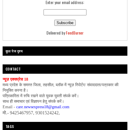
Enter your email address:
Delivered by
FeedBurner
कुल पेज दृश्य
CONTACT
न्यूज़ एक्सप्रेस 18
मध्य प्रदेश के समस्त जिला, तहसील, ब्लॉक में न्यूज़ रिपोर्टर/ संवाददाता/पत्रकार की
नियुक्ति करना है।
पत्रिकारिता में रुचि रखने वाले युवक युवती संपर्क करें।
साथ ही समाचार एवं विज्ञापन हेतु संपर्क करें।
Email -
care.newsexpress18@gmail.com
मो.- 9425467957, 9301524242,
TAGS