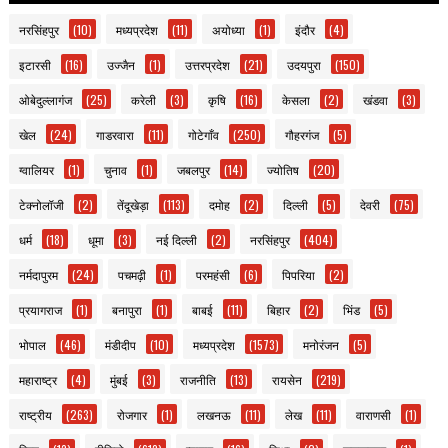
नरसिंहपुर
(10)
मध्यप्रदेश
(11)
अयोध्या
(1)
इंदौर
(4)
इटारसी
(16)
उज्जैन
(1)
उत्तरप्रदेश
(21)
उदयपुरा
(150)
ओबेदुल्लागंज
(25)
करेली
(3)
कृषि
(16)
केसला
(2)
खंडवा
(3)
खेल
(24)
गाडरवारा
(11)
गोटेगाँव
(250)
गौहरगंज
(5)
ग्वालियर
(1)
चुनाव
(1)
जबलपुर
(14)
ज्योतिष
(20)
टेक्नोलॉजी
(2)
तेंदूखेड़ा
(113)
दमोह
(2)
दिल्ली
(5)
देवरी
(75)
धर्म
(18)
धूमा
(3)
नई दिल्ली
(2)
नरसिंहपुर
(404)
नर्मदापुरम
(24)
पचमढ़ी
(1)
परमहंसी
(6)
पिपरिया
(2)
प्रयागराज
(1)
बनापुरा
(1)
बाबई
(11)
बिहार
(2)
भिंड
(5)
भोपाल
(46)
मंडीदीप
(10)
मध्यप्रदेश
(1573)
मनोरंजन
(5)
महाराष्ट्र
(4)
मुंबई
(3)
राजनीति
(13)
रायसेन
(219)
राष्ट्रीय
(263)
रोजगार
(1)
लखनऊ
(11)
लेख
(11)
वाराणसी
(1)