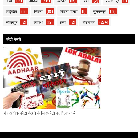
विश्व
(13)
वीडियो
(613)
व्यापार
(16)
शिक्षा
(2)
सलकनपुर
(1)
साईंखेड़ा
(18)
सिवनी
(89)
सिवनी मालवा
(1)
सुल्तानपुर
(13)
सोहागपुर
(2)
स्वास्थ
(12)
हरदा
(2)
होशंगाबाद
(274)
फोटो गैलरी
और अधिक फोटो देखने के लिए फोटो पर क्लिक करें