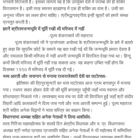
भगवती विराजती है। इसका तात्पर्य यह है कि उपर्युक्त देवों में पराम्बा की ही शक्ति
विराजमान है। इसी तरह समस्त ब्रह्माण्ड में एक ही शक्ति का वास है। उसी का
अनुभव जीवन का लक्ष्य होना चाहिए। श्रीमद्भगवद्गीता इन्ही सूत्रों को हमारे समक्ष
प्रस्तुत करती है।
हमनें श्रीरामजन्मभूमि में मूर्ति रखी थी मस्जिद में नहीं
-पूज्य शंकराचार्य जी महाराज
पूज्य शंकराचार्य जी ने प्रसंगवश अयोध्या के श्रीरामजन्मभूमि के बारे में बताते
हुए कहा कि सुप्रीम कोर्ट के सामने यह बात रखी गई थी कि जन्मभूमि हमारा देवता है
और रामलला किसी मस्जिद में नही अपनी जन्मभूमि में विराजित देखा गया था। हिन्दू
कभी किसी मस्जिद में मूर्ति नहीं रख सकता अतः यह कहना उचित नहीं होगा कि
दिसम्बर 1950 में मस्जिद में मूर्ति रख दी गई।
भव्य आरती और जसगान से मनाया राजराजेश्वरी देवी का पाटोत्सव-
झोंतेश्वर की त्रिपुरसुन्दरी का भव्य पाटोत्सव आज ग्राम बगासपुर में मनाया
गया। रथपर सवार होकर देवी जी की मूर्ति बगासपुर पहुँची जहाँ भव्य स्वागत और
शोभायात्रा निकाले गये। तत्पश्चात् भव्य मंच पर देवी जी विराजित हुईं जहाँ श्री संदीप
तिवारी आदि कलाकारों ने दिव्य जस गाये और भव्य आरती सम्पन्न हुई। पूज्य महाराज
श्री सहित अनेक विद्वानों ने माता चरित्र का बखान किया।
विधानसभा अध्यक्ष सहित अनेक नेताओं ने लिया आशीर्वाद
-
माता गिरिजा महामहोत्सव के सातवें दिन क्षेत्रीय विधायक और म. प्र. विधानसभा
अध्यक्ष श्री नर्मदा प्रसाद प्रजापति सहित अनेक नेताओं ने भी महोत्सव में सम्मिलित
होकर पूज्य महाराज श्री का आशीर्वाद लिया। उनमें विधानसभा उपाध्यक्ष सुश्री हिना