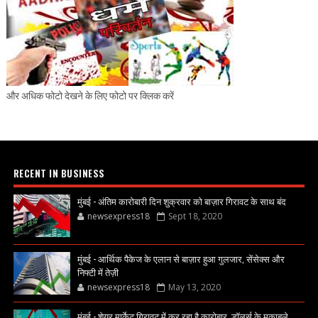
और अधिक फोटो देखने के लिए फोटो पर क्लिक करें
RECENT IN BUSINESS
मुंबई - अंतिम कारोबारी दिन शुक्रवार को बाज़ार गिरावट के साथ बंद
newsexpress18
Sept 18, 2020
मुंबई - आर्थिक पैकेज के एलान से बाज़ार हुआ गुलजार, सेंसेक्स और
निफ्टी में तेज़ी
newsexpress18
May 13, 2020
मुंबई - शेयर मार्केट गिरावट में कर रहा है कारोबार, डॉलर्स के मुकाबले