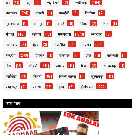
धर्म
(18)
धूमा
(3)
नई दिल्ली
(2)
नरसिंहपुर
(404)
नर्मदापुरम
(24)
पचमढ़ी
(1)
परमहंसी
(6)
पिपरिया
(2)
प्रयागराज
(1)
बनापुरा
(1)
बाबई
(11)
बिहार
(2)
भिंड
(5)
भोपाल
(46)
मंडीदीप
(10)
मध्यप्रदेश
(1573)
मनोरंजन
(5)
महाराष्ट्र
(4)
मुंबई
(3)
राजनीति
(13)
रायसेन
(219)
राष्ट्रीय
(263)
रोजगार
(1)
लखनऊ
(11)
लेख
(11)
वाराणसी
(1)
विश्व
(13)
वीडियो
(613)
व्यापार
(16)
शिक्षा
(2)
सलकनपुर
(1)
साईंखेड़ा
(18)
सिवनी
(89)
सिवनी मालवा
(1)
सुल्तानपुर
(13)
सोहागपुर
(2)
स्वास्थ
(12)
हरदा
(2)
होशंगाबाद
(274)
फोटो गैलरी