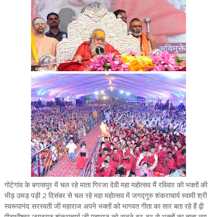
गोटेगांव के बगासपुर में चल रहे माता गिरजा देवी महा महोत्सव मैं रविवार को भक्तों की
भीड़ उमड़ पड़ी 2 दिसंबर से चल रहे महा महोत्सव में जगद्गुरु शंकराचार्य स्वामी श्री
स्वरूपानंद सरस्वती जी महाराज अपने भक्तों को भागवत गीता का सार बता रहे हैं द्वी
पीठाधीश्वर जगद्गुरु शंकराचार्य जी महाराज को सुनने दूर-दूर से भक्तों का ताता लग