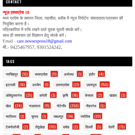
CONTACT
न्यूज़ एक्सप्रेस 18
मध्य प्रदेश के समस्त जिला, तहसील, ब्लॉक में न्यूज़ रिपोर्टर/ संवाददाता/पत्रकार की
नियुक्ति करना है।
पत्रिकारिता में रुचि रखने वाले युवक युवती संपर्क करें।
साथ ही समाचार एवं विज्ञापन हेतु संपर्क करें।
Email -
care.newsexpress18@gmail.com
मो.- 9425467957, 9301524242,
TAGS
नरसिंहपुर
(10)
मध्यप्रदेश
(11)
अयोध्या
(1)
इंदौर
(4)
इटारसी
(16)
उज्जैन
(1)
उत्तरप्रदेश
(21)
उदयपुरा
(150)
ओबेदुल्लागंज
(25)
करेली
(3)
कृषि
(16)
केसला
(2)
खंडवा
(3)
खेल
(24)
गाडरवारा
(11)
गोटेगाँव
(250)
गौहरगंज
(5)
ग्वालियर
(1)
चुनाव
(1)
जबलपुर
(14)
ज्योतिष
(20)
टेक्नोलॉजी
(2)
तेंदूखेड़ा
(113)
दमोह
(2)
दिल्ली
(5)
देवरी
(75)