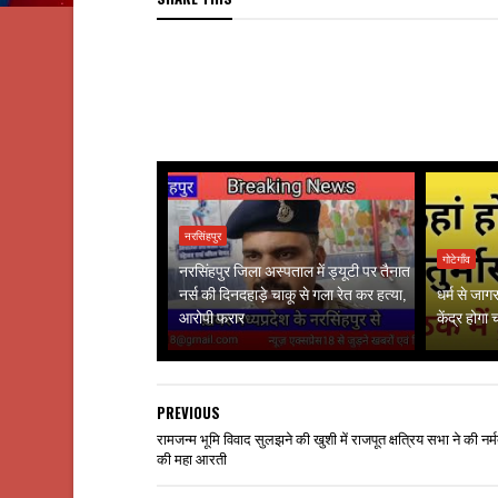
नरसिंहपुर
गोटेगाँव
नरसिंहपुर जिला अस्पताल में ड्यूटी पर तैनात
नर्स की दिनदहाड़े चाकू से गला रेत कर हत्या,
धर्म से जा
आरोपी फरार
केंद्र होगा
PREVIOUS
रामजन्म भूमि विवाद सुलझने की खुशी में राजपूत क्षत्रिय सभा ने की नर्
की महा आरती