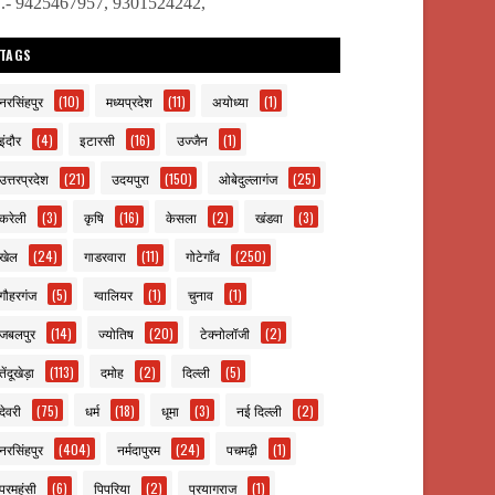
ो.- 9425467957, 9301524242,
TAGS
नरसिंहपुर
(10)
मध्यप्रदेश
(11)
अयोध्या
(1)
इंदौर
(4)
इटारसी
(16)
उज्जैन
(1)
उत्तरप्रदेश
(21)
उदयपुरा
(150)
ओबेदुल्लागंज
(25)
करेली
(3)
कृषि
(16)
केसला
(2)
खंडवा
(3)
खेल
(24)
गाडरवारा
(11)
गोटेगाँव
(250)
गौहरगंज
(5)
ग्वालियर
(1)
चुनाव
(1)
जबलपुर
(14)
ज्योतिष
(20)
टेक्नोलॉजी
(2)
तेंदूखेड़ा
(113)
दमोह
(2)
दिल्ली
(5)
देवरी
(75)
धर्म
(18)
धूमा
(3)
नई दिल्ली
(2)
नरसिंहपुर
(404)
नर्मदापुरम
(24)
पचमढ़ी
(1)
परमहंसी
(6)
पिपरिया
(2)
प्रयागराज
(1)