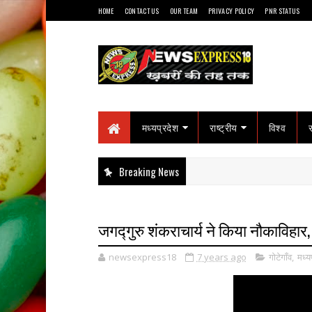
HOME
CONTACT US
OUR TEAM
PRIVACY POLICY
PNR STATUS
मध्यप्रदेश
राष्ट्रीय
विश्व
Breaking News
जगद्गुरु शंकराचार्य ने किया नौकाविहा
newsexpress18
7 years ago
गोटेगाँव
,
मध्य