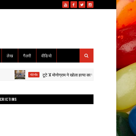
लेख
गैलरी
वीडियो
टूटे 'A' मोनोग्राम ने खोला हत्या का राज: हाईवा से कुचलकर सड़क हादसा दि
गोटेगाँव
CRICTIMS