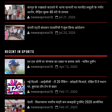
कानून के रखवाले कटघरे में: थाना प्रभारी पर मारपीट-वसूली के गंभीर
आरोप, पीड़ित युवक 48 घंटे से लापता
newsexpress18
Jul 21, 2026
काली पट्टी बांधकर पटवारियों ने शुरू किया आंदोलन
newsexpress18
Jul 20, 2026
RECENT IN SPORTS
एम एस धोनी पर संन्यास का दबाव ना बनाया जाये - नासिर हुसैन
newsexpress18
Apr 12, 2020
नई दिल्ली - आईसीसी - टी 20 रैंकिंग - कोहली फिसले, रोहित 11 वें स्थान
पर, बुमराह टॉप टेन से बाहर
newsexpress18
Feb 17, 2020
देवरी - विधानसभा स्तरीय मंत्री कप कबड्डी टूर्नामेंट 2020 आयोजित
newsexpress18
Feb 07, 2020