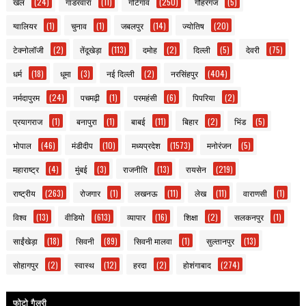
खेल
(24)
गाडरवारा
(11)
गोटेगाँव
(250)
गौहरगंज
(5)
ग्वालियर
(1)
चुनाव
(1)
जबलपुर
(14)
ज्योतिष
(20)
टेक्नोलॉजी
(2)
तेंदूखेड़ा
(113)
दमोह
(2)
दिल्ली
(5)
देवरी
(75)
धर्म
(18)
धूमा
(3)
नई दिल्ली
(2)
नरसिंहपुर
(404)
नर्मदापुरम
(24)
पचमढ़ी
(1)
परमहंसी
(6)
पिपरिया
(2)
प्रयागराज
(1)
बनापुरा
(1)
बाबई
(11)
बिहार
(2)
भिंड
(5)
भोपाल
(46)
मंडीदीप
(10)
मध्यप्रदेश
(1573)
मनोरंजन
(5)
महाराष्ट्र
(4)
मुंबई
(3)
राजनीति
(13)
रायसेन
(219)
राष्ट्रीय
(263)
रोजगार
(1)
लखनऊ
(11)
लेख
(11)
वाराणसी
(1)
विश्व
(13)
वीडियो
(613)
व्यापार
(16)
शिक्षा
(2)
सलकनपुर
(1)
साईंखेड़ा
(18)
सिवनी
(89)
सिवनी मालवा
(1)
सुल्तानपुर
(13)
सोहागपुर
(2)
स्वास्थ
(12)
हरदा
(2)
होशंगाबाद
(274)
फोटो गैलरी