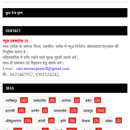
कुल पेज दृश्य
CONTACT
न्यूज़ एक्सप्रेस 18
मध्य प्रदेश के समस्त जिला, तहसील, ब्लॉक में न्यूज़ रिपोर्टर/ संवाददाता/पत्रकार की
नियुक्ति करना है।
पत्रिकारिता में रुचि रखने वाले युवक युवती संपर्क करें।
साथ ही समाचार एवं विज्ञापन हेतु संपर्क करें।
Email -
care.newsexpress18@gmail.com
मो.- 9425467957, 9301524242,
TAGS
नरसिंहपुर
(10)
मध्यप्रदेश
(11)
अयोध्या
(1)
इंदौर
(4)
इटारसी
(16)
उज्जैन
(1)
उत्तरप्रदेश
(21)
उदयपुरा
(150)
ओबेदुल्लागंज
(25)
करेली
(3)
कृषि
(16)
केसला
(2)
खंडवा
(3)