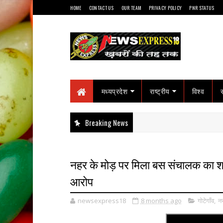
HOME
CONTACT US
OUR TEAM
PRIVACY POLICY
PNR STATUS
मध्यप्रदेश
राष्ट्रीय
विश्व
Breaking News
नहर के मोड़ पर मिला बस संचालक का शव,
आरोप
newsexpress18
8 months ago
गोटेगाँव
,
नर