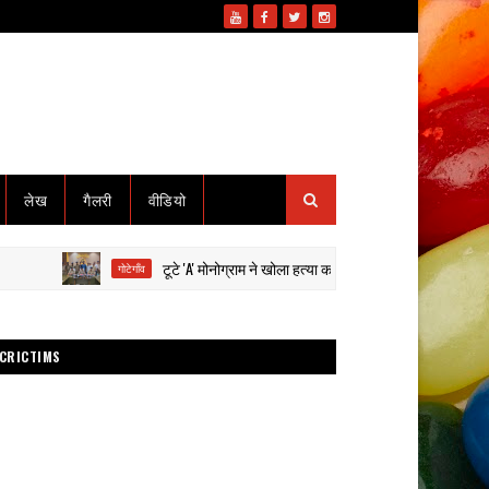
लेख
गैलरी
वीडियो
टूटे 'A' मोनोग्राम ने खोला हत्या का राज: हाईवा से कुचलकर सड़क हादसा द
गोटेगाँव
CRICTIMS