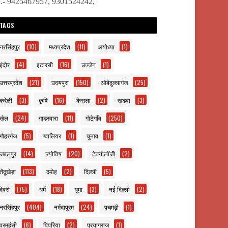
ो.- 9425467957, 9301524242,
TAGS
नरसिंहपुर
(10)
मध्यप्रदेश
(11)
अयोध्या
(1)
इंदौर
(4)
इटारसी
(16)
उज्जैन
(1)
उत्तरप्रदेश
(21)
उदयपुरा
(150)
ओबेदुल्लागंज
(25)
करेली
(3)
कृषि
(16)
केसला
(2)
खंडवा
(3)
खेल
(24)
गाडरवारा
(11)
गोटेगाँव
(250)
गौहरगंज
(5)
ग्वालियर
(1)
चुनाव
(1)
जबलपुर
(14)
ज्योतिष
(20)
टेक्नोलॉजी
(2)
तेंदूखेड़ा
(113)
दमोह
(2)
दिल्ली
(5)
देवरी
(75)
धर्म
(18)
धूमा
(3)
नई दिल्ली
(2)
नरसिंहपुर
(404)
नर्मदापुरम
(24)
पचमढ़ी
(1)
परमहंसी
(6)
पिपरिया
(2)
प्रयागराज
(1)