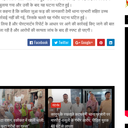
ाने बुलाया गया और उसी के बाद यह घटना घटित हुई।
का कहना है कि कथित जुआ फड़ की जानकारी ठेमी थाना प्रभारी सहित उच्च
र्रवाई नहीं की गई, जिसके चलते यह गंभीर घटना घटित हुई।
लिया है और पोस्टमार्टम रिपोर्ट के आधार पर आगे की कार्रवाई किए जाने की बात
 रही है और आरोपों की सत्यता जांच के बाद ही स्पष्ट हो पाएगी।
Facebook
Twitter
Google+
गोटेगाँव
कानून के रखवाले कटघरे में: थाना प्रभारी पर
ं बंटा राशन, हकीकत में खाली थाली;
मारपीट-वसूली के गंभीर आरोप, पीड़ित युवक
 फूटा गरीबों का गुस्सा"
48 घंटे से लापता