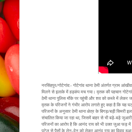
नरसिंहपुर/गोटेगांव:- गोटेगांव थाना ठेमी अंतर्गत ग्राम आंखीवा
मिलने से इलाके में हड़कंप मच गया। मृतक की पहचान गोटेगांव
ठेमी थाना पुलिस मौके पर पहुंची और शव को कब्जे में लेकर ज
मृतक के परिजनों ने गंभीर आरोप लगाते हुए कहा है कि यह घटना
परिजनों के अनुसार ठेमी थाना क्षेत्र के बिगड़/बड़ी सिमरी इला
संचालित किया जा रहा था, जिसमें बाहर से भी बड़े-बड़े जुआरी 
परिजनों का आरोप है कि आनंद राय को भी उक्त जुआ फड़ में फ
पटेल से पैसों के लेन-देन को लेकर आनंद राय का विवाद हुआ