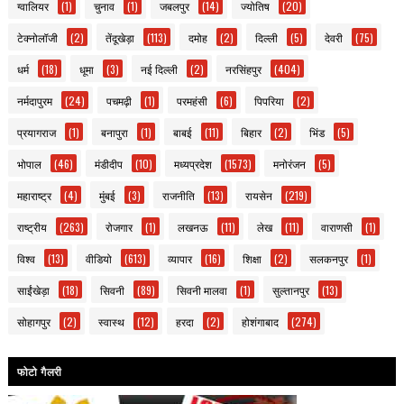
ग्वालियर
(1)
चुनाव
(1)
जबलपुर
(14)
ज्योतिष
(20)
टेक्नोलॉजी
(2)
तेंदूखेड़ा
(113)
दमोह
(2)
दिल्ली
(5)
देवरी
(75)
धर्म
(18)
धूमा
(3)
नई दिल्ली
(2)
नरसिंहपुर
(404)
नर्मदापुरम
(24)
पचमढ़ी
(1)
परमहंसी
(6)
पिपरिया
(2)
प्रयागराज
(1)
बनापुरा
(1)
बाबई
(11)
बिहार
(2)
भिंड
(5)
भोपाल
(46)
मंडीदीप
(10)
मध्यप्रदेश
(1573)
मनोरंजन
(5)
महाराष्ट्र
(4)
मुंबई
(3)
राजनीति
(13)
रायसेन
(219)
राष्ट्रीय
(263)
रोजगार
(1)
लखनऊ
(11)
लेख
(11)
वाराणसी
(1)
विश्व
(13)
वीडियो
(613)
व्यापार
(16)
शिक्षा
(2)
सलकनपुर
(1)
साईंखेड़ा
(18)
सिवनी
(89)
सिवनी मालवा
(1)
सुल्तानपुर
(13)
सोहागपुर
(2)
स्वास्थ
(12)
हरदा
(2)
होशंगाबाद
(274)
फोटो गैलरी