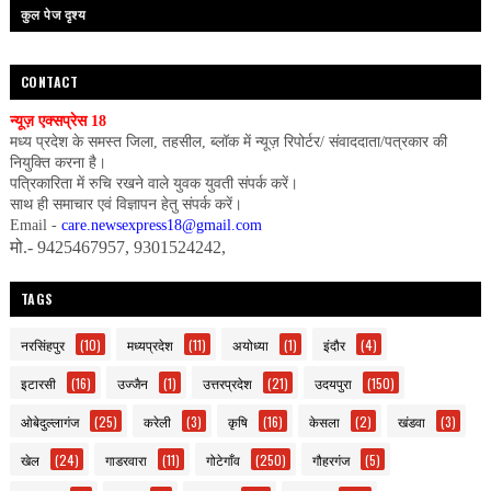
कुल पेज दृश्य
CONTACT
न्यूज़ एक्सप्रेस 18
मध्य प्रदेश के समस्त जिला, तहसील, ब्लॉक में न्यूज़ रिपोर्टर/ संवाददाता/पत्रकार की
नियुक्ति करना है।
पत्रिकारिता में रुचि रखने वाले युवक युवती संपर्क करें।
साथ ही समाचार एवं विज्ञापन हेतु संपर्क करें।
Email -
care.newsexpress18@gmail.com
मो.- 9425467957, 9301524242,
TAGS
नरसिंहपुर
(10)
मध्यप्रदेश
(11)
अयोध्या
(1)
इंदौर
(4)
इटारसी
(16)
उज्जैन
(1)
उत्तरप्रदेश
(21)
उदयपुरा
(150)
ओबेदुल्लागंज
(25)
करेली
(3)
कृषि
(16)
केसला
(2)
खंडवा
(3)
खेल
(24)
गाडरवारा
(11)
गोटेगाँव
(250)
गौहरगंज
(5)