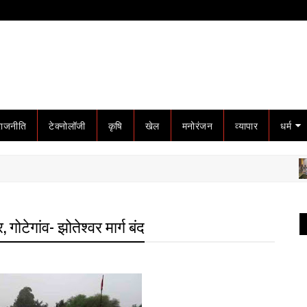
राजनीति
टेक्नोलॉजी
कृषि
खेल
मनोरंजन
व्यापार
धर्म
गोटेग
गोटेगांव- झोतेश्वर मार्ग बंद