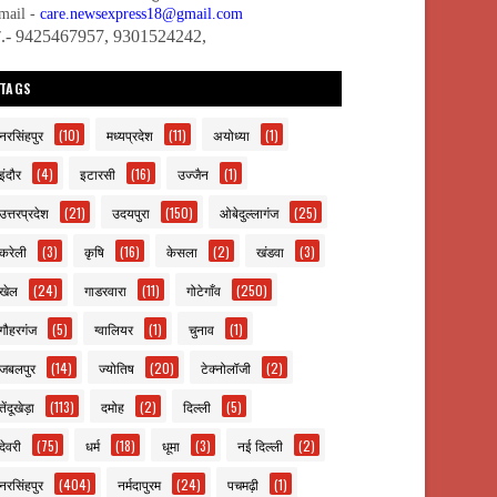
mail -
care.newsexpress18@gmail.com
ो.- 9425467957, 9301524242,
TAGS
नरसिंहपुर
(10)
मध्यप्रदेश
(11)
अयोध्या
(1)
इंदौर
(4)
इटारसी
(16)
उज्जैन
(1)
उत्तरप्रदेश
(21)
उदयपुरा
(150)
ओबेदुल्लागंज
(25)
करेली
(3)
कृषि
(16)
केसला
(2)
खंडवा
(3)
खेल
(24)
गाडरवारा
(11)
गोटेगाँव
(250)
गौहरगंज
(5)
ग्वालियर
(1)
चुनाव
(1)
जबलपुर
(14)
ज्योतिष
(20)
टेक्नोलॉजी
(2)
तेंदूखेड़ा
(113)
दमोह
(2)
दिल्ली
(5)
देवरी
(75)
धर्म
(18)
धूमा
(3)
नई दिल्ली
(2)
नरसिंहपुर
(404)
नर्मदापुरम
(24)
पचमढ़ी
(1)