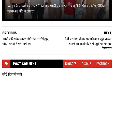
कानून के रखवाले कटघरे में: थाना प्रभारी पर मारपीट-वसूली के गंभीर आरोप, पीड़ित
युवक 48 घंटे से लापता
PREVIOUS
NEXT
भारी बारिश के कारण गोटेगांव- नरसिंहपुर,
CM पर लगा कैंसर फैलाने वाले जूते-चप्पल
गोटेगांव- झोतेश्वर मार्ग बंद
बांटने का आरोप,MP में जूतों पर गरमाई
सियासत
POST
COMMENT
BLOGGER
DISQUS
FACEBOOK
कोई टिप्पणी नहीं