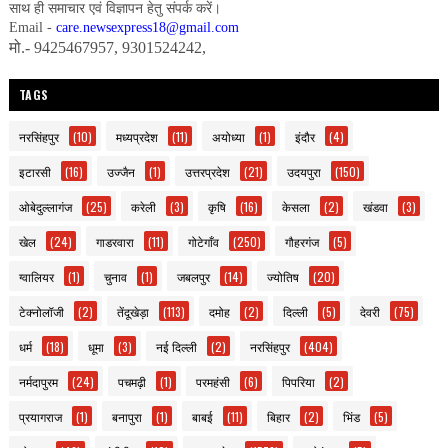
साथ ही समाचार एवं विज्ञापन हेतु संपर्क करें।
Email -
care.newsexpress18@gmail.com
मो.- 9425467957, 9301524242,
TAGS
नरसिंहपुर
(10)
मध्यप्रदेश
(11)
अयोध्या
(1)
इंदौर
(4)
इटारसी
(16)
उज्जैन
(1)
उत्तरप्रदेश
(21)
उदयपुरा
(150)
ओबेदुल्लागंज
(25)
करेली
(3)
कृषि
(16)
केसला
(2)
खंडवा
(3)
खेल
(24)
गाडरवारा
(11)
गोटेगाँव
(250)
गौहरगंज
(5)
ग्वालियर
(1)
चुनाव
(1)
जबलपुर
(14)
ज्योतिष
(20)
टेक्नोलॉजी
(2)
तेंदूखेड़ा
(113)
दमोह
(2)
दिल्ली
(5)
देवरी
(75)
धर्म
(18)
धूमा
(3)
नई दिल्ली
(2)
नरसिंहपुर
(404)
नर्मदापुरम
(24)
पचमढ़ी
(1)
परमहंसी
(6)
पिपरिया
(2)
प्रयागराज
(1)
बनापुरा
(1)
बाबई
(11)
बिहार
(2)
भिंड
(5)