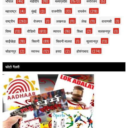
भोपाल
(46)
मंडीदीप
(10)
मध्यप्रदेश
(1573)
मनोरंजन
(5)
महाराष्ट्र
(4)
मुंबई
(3)
राजनीति
(13)
रायसेन
(219)
राष्ट्रीय
(263)
रोजगार
(1)
लखनऊ
(11)
लेख
(11)
वाराणसी
(1)
विश्व
(13)
वीडियो
(613)
व्यापार
(16)
शिक्षा
(2)
सलकनपुर
(1)
साईंखेड़ा
(18)
सिवनी
(89)
सिवनी मालवा
(1)
सुल्तानपुर
(13)
सोहागपुर
(2)
स्वास्थ
(12)
हरदा
(2)
होशंगाबाद
(274)
फोटो गैलरी