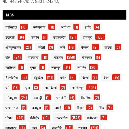
मो.- 9425467957, 9301524242,
TAGS
नरसिंहपुर
(10)
मध्यप्रदेश
(11)
अयोध्या
(1)
इंदौर
(4)
इटारसी
(16)
उज्जैन
(1)
उत्तरप्रदेश
(21)
उदयपुरा
(150)
ओबेदुल्लागंज
(25)
करेली
(3)
कृषि
(16)
केसला
(2)
खंडवा
(3)
खेल
(24)
गाडरवारा
(11)
गोटेगाँव
(250)
गौहरगंज
(5)
ग्वालियर
(1)
चुनाव
(1)
जबलपुर
(14)
ज्योतिष
(20)
टेक्नोलॉजी
(2)
तेंदूखेड़ा
(113)
दमोह
(2)
दिल्ली
(5)
देवरी
(75)
धर्म
(18)
धूमा
(3)
नई दिल्ली
(2)
नरसिंहपुर
(404)
नर्मदापुरम
(24)
पचमढ़ी
(1)
परमहंसी
(6)
पिपरिया
(2)
प्रयागराज
(1)
बनापुरा
(1)
बाबई
(11)
बिहार
(2)
भिंड
(5)
भोपाल
(46)
मंडीदीप
(10)
मध्यप्रदेश
(1573)
मनोरंजन
(5)
महाराष्ट्र
(4)
मुंबई
(3)
राजनीति
(13)
रायसेन
(219)