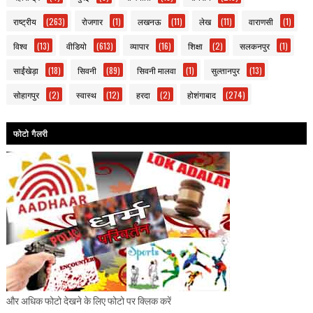
राष्ट्रीय
(263)
रोजगार
(1)
लखनऊ
(11)
लेख
(11)
वाराणसी
(1)
विश्व
(13)
वीडियो
(613)
व्यापार
(16)
शिक्षा
(2)
सलकनपुर
(1)
साईंखेड़ा
(18)
सिवनी
(89)
सिवनी मालवा
(1)
सुल्तानपुर
(13)
सोहागपुर
(2)
स्वास्थ
(12)
हरदा
(2)
होशंगाबाद
(274)
फोटो गैलरी
और अधिक फोटो देखने के लिए फोटो पर क्लिक करें