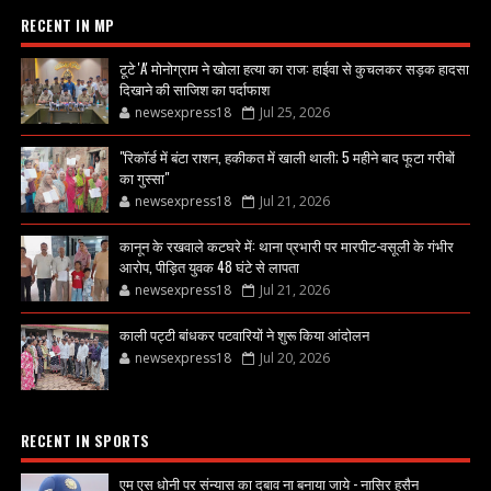
RECENT IN MP
टूटे 'A' मोनोग्राम ने खोला हत्या का राज: हाईवा से कुचलकर सड़क हादसा
दिखाने की साजिश का पर्दाफाश
newsexpress18
Jul 25, 2026
"रिकॉर्ड में बंटा राशन, हकीकत में खाली थाली; 5 महीने बाद फूटा गरीबों
का गुस्सा"
newsexpress18
Jul 21, 2026
कानून के रखवाले कटघरे में: थाना प्रभारी पर मारपीट-वसूली के गंभीर
आरोप, पीड़ित युवक 48 घंटे से लापता
newsexpress18
Jul 21, 2026
काली पट्टी बांधकर पटवारियों ने शुरू किया आंदोलन
newsexpress18
Jul 20, 2026
RECENT IN SPORTS
एम एस धोनी पर संन्यास का दबाव ना बनाया जाये - नासिर हुसैन