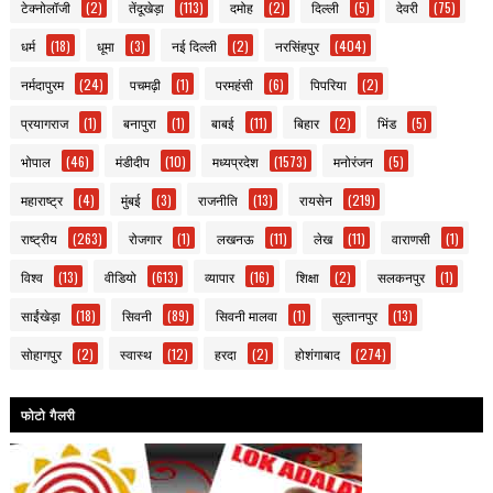
टेक्नोलॉजी
(2)
तेंदूखेड़ा
(113)
दमोह
(2)
दिल्ली
(5)
देवरी
(75)
धर्म
(18)
धूमा
(3)
नई दिल्ली
(2)
नरसिंहपुर
(404)
नर्मदापुरम
(24)
पचमढ़ी
(1)
परमहंसी
(6)
पिपरिया
(2)
प्रयागराज
(1)
बनापुरा
(1)
बाबई
(11)
बिहार
(2)
भिंड
(5)
भोपाल
(46)
मंडीदीप
(10)
मध्यप्रदेश
(1573)
मनोरंजन
(5)
महाराष्ट्र
(4)
मुंबई
(3)
राजनीति
(13)
रायसेन
(219)
राष्ट्रीय
(263)
रोजगार
(1)
लखनऊ
(11)
लेख
(11)
वाराणसी
(1)
विश्व
(13)
वीडियो
(613)
व्यापार
(16)
शिक्षा
(2)
सलकनपुर
(1)
साईंखेड़ा
(18)
सिवनी
(89)
सिवनी मालवा
(1)
सुल्तानपुर
(13)
सोहागपुर
(2)
स्वास्थ
(12)
हरदा
(2)
होशंगाबाद
(274)
फोटो गैलरी