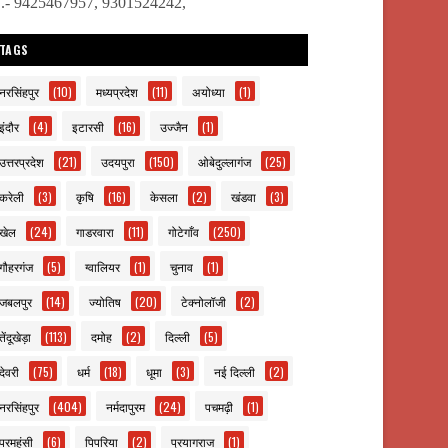
ो.- 9425467957, 9301524242,
TAGS
नरसिंहपुर
(10)
मध्यप्रदेश
(11)
अयोध्या
(1)
इंदौर
(4)
इटारसी
(16)
उज्जैन
(1)
उत्तरप्रदेश
(21)
उदयपुरा
(150)
ओबेदुल्लागंज
(25)
करेली
(3)
कृषि
(16)
केसला
(2)
खंडवा
(3)
खेल
(24)
गाडरवारा
(11)
गोटेगाँव
(250)
गौहरगंज
(5)
ग्वालियर
(1)
चुनाव
(1)
जबलपुर
(14)
ज्योतिष
(20)
टेक्नोलॉजी
(2)
तेंदूखेड़ा
(113)
दमोह
(2)
दिल्ली
(5)
देवरी
(75)
धर्म
(18)
धूमा
(3)
नई दिल्ली
(2)
नरसिंहपुर
(404)
नर्मदापुरम
(24)
पचमढ़ी
(1)
परमहंसी
(6)
पिपरिया
(2)
प्रयागराज
(1)