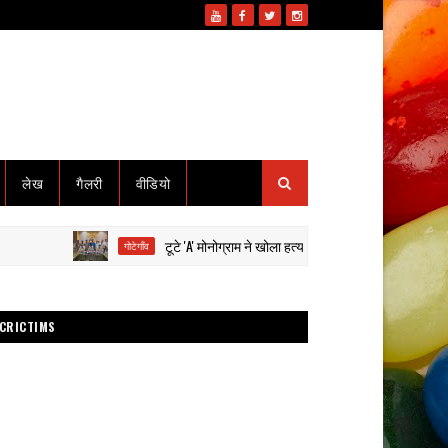
लेख
गैलरी
वीडियो
टूटे 'A' मोनोग्राम ने खोला हत्या का राज: हाईवा से कुचलकर सड़क हादसा
गोटेगाँव
CRICTIMS