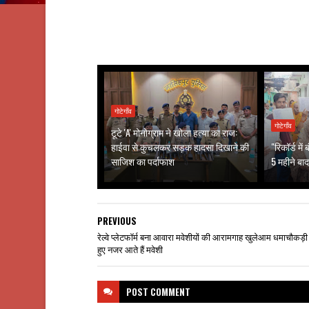
गोटेगाँव
गोटेगाँव
टूटे 'A' मोनोग्राम ने खोला हत्या का राज:
हाईवा से कुचलकर सड़क हादसा दिखाने की
"रिकॉर्ड मे
साजिश का पर्दाफाश
5 महीने बाद
PREVIOUS
रेल्वे प्लेटफॉर्म बना आवारा मवेशीयों की आरामगाह खुलेआम धमाचौकड़ी
हुए नजर आते हैं मवेशी
POST
COMMENT