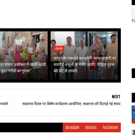
P
गोटेगाँव
कानून के रखवाले कटघरे में: थाना प्रभारी पर
ं बंटा राशन, हकीकत में खाली थाली;
मारपीट-वसूली के गंभीर आरोप, पीड़ित युवक
 फूटा गरीबों का गुस्सा"
48 घंटे से लापता
NEXT
 मचाते
साक्षरता दिवस पर बिशेष कार्यक्रम आयोजित, साक्षरता की दिलाई गई शपथ
BLOGGER
DISQUS
FACEBOOK