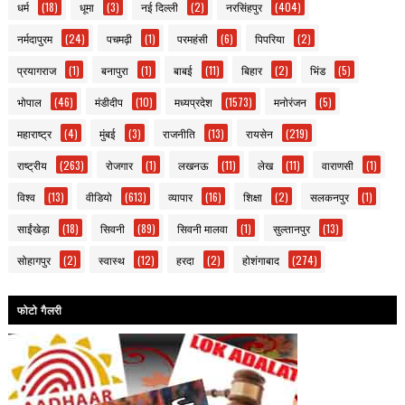
धर्म
(18)
धूमा
(3)
नई दिल्ली
(2)
नरसिंहपुर
(404)
नर्मदापुरम
(24)
पचमढ़ी
(1)
परमहंसी
(6)
पिपरिया
(2)
प्रयागराज
(1)
बनापुरा
(1)
बाबई
(11)
बिहार
(2)
भिंड
(5)
भोपाल
(46)
मंडीदीप
(10)
मध्यप्रदेश
(1573)
मनोरंजन
(5)
महाराष्ट्र
(4)
मुंबई
(3)
राजनीति
(13)
रायसेन
(219)
राष्ट्रीय
(263)
रोजगार
(1)
लखनऊ
(11)
लेख
(11)
वाराणसी
(1)
विश्व
(13)
वीडियो
(613)
व्यापार
(16)
शिक्षा
(2)
सलकनपुर
(1)
साईंखेड़ा
(18)
सिवनी
(89)
सिवनी मालवा
(1)
सुल्तानपुर
(13)
सोहागपुर
(2)
स्वास्थ
(12)
हरदा
(2)
होशंगाबाद
(274)
फोटो गैलरी