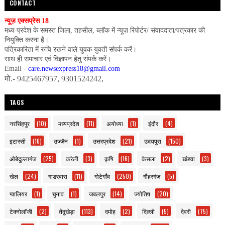
CONTACT
न्यूज़ एक्सप्रेस 18
मध्य प्रदेश के समस्त जिला, तहसील, ब्लॉक में न्यूज़ रिपोर्टर/ संवाददाता/पत्रकार की
नियुक्ति करना है।
पत्रिकारिता में रुचि रखने वाले युवक युवती संपर्क करें।
साथ ही समाचार एवं विज्ञापन हेतु संपर्क करें।
Email -
care.newsexpress18@gmail.com
मो.- 9425467957, 9301524242,
TAGS
नरसिंहपुर
(10)
मध्यप्रदेश
(11)
अयोध्या
(1)
इंदौर
(4)
इटारसी
(16)
उज्जैन
(1)
उत्तरप्रदेश
(21)
उदयपुरा
(150)
ओबेदुल्लागंज
(25)
करेली
(3)
कृषि
(16)
केसला
(2)
खंडवा
(3)
खेल
(24)
गाडरवारा
(11)
गोटेगाँव
(250)
गौहरगंज
(5)
ग्वालियर
(1)
चुनाव
(1)
जबलपुर
(14)
ज्योतिष
(20)
टेक्नोलॉजी
(2)
तेंदूखेड़ा
(113)
दमोह
(2)
दिल्ली
(5)
देवरी
(75)