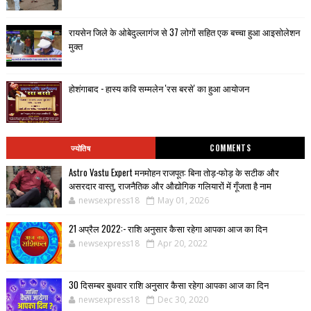
रायसेन जिले के ओबेदुल्लागंज से 37 लोगों सहित एक बच्चा हुआ आइसोलेशन
मुक्त
होशंगाबाद - हास्य कवि सम्मलेन 'रस बरसे' का हुआ आयोजन
ज्योतिष
COMMENTS
Astro Vastu Expert मनमोहन राजपूत: बिना तोड़-फोड़ के सटीक और
असरदार वास्तु, राजनैतिक और औद्योगिक गलियारों में गूँजता है नाम
newsexpress18
May 01, 2026
21 अप्रैल 2022:- राशि अनुसार कैसा रहेगा आपका आज का दिन
newsexpress18
Apr 20, 2022
30 दिसम्बर बुधवार राशि अनुसार कैसा रहेगा आपका आज का दिन
newsexpress18
Dec 30, 2020