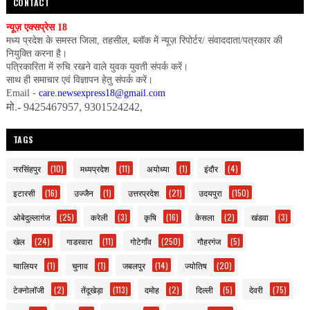
CONTACT
न्यूज़ एक्सप्रेस 18
मध्य प्रदेश के समस्त जिला, तहसील, ब्लॉक में न्यूज़ रिपोर्टर/ संवाददाता/पत्रकार की
नियुक्ति करना है।
पत्रिकारिता में रुचि रखने वाले युवक युवती संपर्क करें।
साथ ही समाचार एवं विज्ञापन हेतु संपर्क करें।
Email -
care.newsexpress18@gmail.com
मो.- 9425467957, 9301524242,
TAGS
नरसिंहपुर
(10)
मध्यप्रदेश
(11)
अयोध्या
(1)
इंदौर
(4)
इटारसी
(16)
उज्जैन
(1)
उत्तरप्रदेश
(21)
उदयपुरा
(150)
ओबेदुल्लागंज
(25)
करेली
(3)
कृषि
(16)
केसला
(2)
खंडवा
(3)
खेल
(24)
गाडरवारा
(11)
गोटेगाँव
(250)
गौहरगंज
(5)
ग्वालियर
(1)
चुनाव
(1)
जबलपुर
(14)
ज्योतिष
(20)
टेक्नोलॉजी
(2)
तेंदूखेड़ा
(113)
दमोह
(2)
दिल्ली
(5)
देवरी
(75)