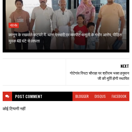
गोटेगाँव
कानून के रखवाले कटघरे में: थाना प्रभारी पर मारपीट-वसूली के गंभीर आरोप, पीड़ित
युवक 48 घंटे से लापता
NEXT
गोटेगांव रिपटा चौराहा पर श्रीराम भक्त हनुमान
जी की मूर्ति होगी स्थापित
POST
COMMENT
BLOGGER
DISQUS
FACEBOOK
कोई टिप्पणी नहीं