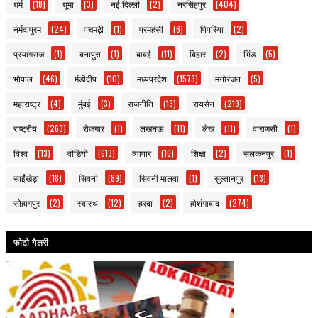
धर्म
(18)
धूमा
(3)
नई दिल्ली
(2)
नरसिंहपुर
(404)
नर्मदापुरम
(24)
पचमढ़ी
(1)
परमहंसी
(6)
पिपरिया
(2)
प्रयागराज
(1)
बनापुरा
(1)
बाबई
(11)
बिहार
(2)
भिंड
(5)
भोपाल
(46)
मंडीदीप
(10)
मध्यप्रदेश
(1573)
मनोरंजन
(5)
महाराष्ट्र
(4)
मुंबई
(3)
राजनीति
(13)
रायसेन
(219)
राष्ट्रीय
(263)
रोजगार
(1)
लखनऊ
(11)
लेख
(11)
वाराणसी
(1)
विश्व
(13)
वीडियो
(613)
व्यापार
(16)
शिक्षा
(2)
सलकनपुर
(1)
साईंखेड़ा
(18)
सिवनी
(89)
सिवनी मालवा
(1)
सुल्तानपुर
(13)
सोहागपुर
(2)
स्वास्थ
(12)
हरदा
(2)
होशंगाबाद
(274)
फोटो गैलरी