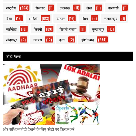
राष्ट्रीय
(263)
रोजगार
(1)
लखनऊ
(11)
लेख
(11)
वाराणसी
(1)
विश्व
(13)
वीडियो
(613)
व्यापार
(16)
शिक्षा
(2)
सलकनपुर
(1)
साईंखेड़ा
(18)
सिवनी
(89)
सिवनी मालवा
(1)
सुल्तानपुर
(13)
सोहागपुर
(2)
स्वास्थ
(12)
हरदा
(2)
होशंगाबाद
(274)
फोटो गैलरी
और अधिक फोटो देखने के लिए फोटो पर क्लिक करें