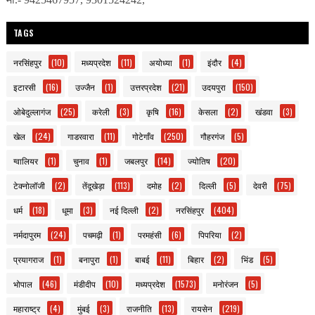
TAGS
नरसिंहपुर
(10)
मध्यप्रदेश
(11)
अयोध्या
(1)
इंदौर
(4)
इटारसी
(16)
उज्जैन
(1)
उत्तरप्रदेश
(21)
उदयपुरा
(150)
ओबेदुल्लागंज
(25)
करेली
(3)
कृषि
(16)
केसला
(2)
खंडवा
(3)
खेल
(24)
गाडरवारा
(11)
गोटेगाँव
(250)
गौहरगंज
(5)
ग्वालियर
(1)
चुनाव
(1)
जबलपुर
(14)
ज्योतिष
(20)
टेक्नोलॉजी
(2)
तेंदूखेड़ा
(113)
दमोह
(2)
दिल्ली
(5)
देवरी
(75)
धर्म
(18)
धूमा
(3)
नई दिल्ली
(2)
नरसिंहपुर
(404)
नर्मदापुरम
(24)
पचमढ़ी
(1)
परमहंसी
(6)
पिपरिया
(2)
प्रयागराज
(1)
बनापुरा
(1)
बाबई
(11)
बिहार
(2)
भिंड
(5)
भोपाल
(46)
मंडीदीप
(10)
मध्यप्रदेश
(1573)
मनोरंजन
(5)
महाराष्ट्र
(4)
मुंबई
(3)
राजनीति
(13)
रायसेन
(219)