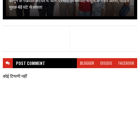
कानून के रखवाले कटघरे में: थाना प्रभारी पर मारपीट-वसूली के गंभीर आरोप, पीड़ित
युवक 48 घंटे से लापता
POST
COMMENT
BLOGGER
DISQUS
FACEBOOK
कोई टिप्पणी नहीं