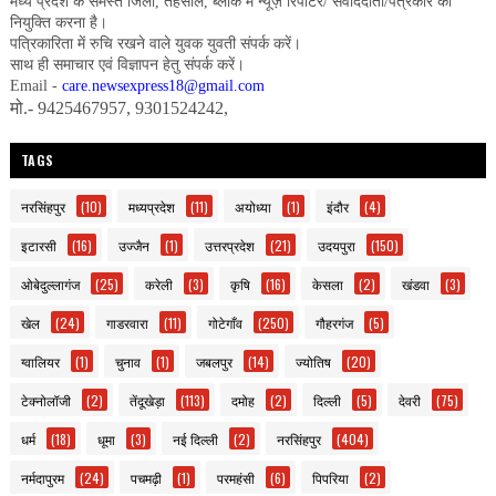
मध्य प्रदेश के समस्त जिला, तहसील, ब्लॉक में न्यूज़ रिपोर्टर/ संवाददाता/पत्रकार की
नियुक्ति करना है।
पत्रिकारिता में रुचि रखने वाले युवक युवती संपर्क करें।
साथ ही समाचार एवं विज्ञापन हेतु संपर्क करें।
Email -
care.newsexpress18@gmail.com
मो.- 9425467957, 9301524242,
TAGS
नरसिंहपुर
(10)
मध्यप्रदेश
(11)
अयोध्या
(1)
इंदौर
(4)
इटारसी
(16)
उज्जैन
(1)
उत्तरप्रदेश
(21)
उदयपुरा
(150)
ओबेदुल्लागंज
(25)
करेली
(3)
कृषि
(16)
केसला
(2)
खंडवा
(3)
खेल
(24)
गाडरवारा
(11)
गोटेगाँव
(250)
गौहरगंज
(5)
ग्वालियर
(1)
चुनाव
(1)
जबलपुर
(14)
ज्योतिष
(20)
टेक्नोलॉजी
(2)
तेंदूखेड़ा
(113)
दमोह
(2)
दिल्ली
(5)
देवरी
(75)
धर्म
(18)
धूमा
(3)
नई दिल्ली
(2)
नरसिंहपुर
(404)
नर्मदापुरम
(24)
पचमढ़ी
(1)
परमहंसी
(6)
पिपरिया
(2)