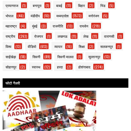
प्रयागराज
(1)
बनापुरा
(1)
बाबई
(11)
बिहार
(2)
भिंड
(5)
भोपाल
(46)
मंडीदीप
(10)
मध्यप्रदेश
(1573)
मनोरंजन
(5)
महाराष्ट्र
(4)
मुंबई
(3)
राजनीति
(13)
रायसेन
(219)
राष्ट्रीय
(263)
रोजगार
(1)
लखनऊ
(11)
लेख
(11)
वाराणसी
(1)
विश्व
(13)
वीडियो
(613)
व्यापार
(16)
शिक्षा
(2)
सलकनपुर
(1)
साईंखेड़ा
(18)
सिवनी
(89)
सिवनी मालवा
(1)
सुल्तानपुर
(13)
सोहागपुर
(2)
स्वास्थ
(12)
हरदा
(2)
होशंगाबाद
(274)
फोटो गैलरी