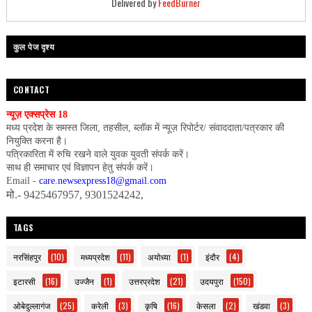
Delivered by
FeedBurner
कुल पेज दृश्य
CONTACT
न्यूज़ एक्सप्रेस 18
मध्य प्रदेश के समस्त जिला, तहसील, ब्लॉक में न्यूज़ रिपोर्टर/ संवाददाता/पत्रकार की
नियुक्ति करना है।
पत्रिकारिता में रुचि रखने वाले युवक युवती संपर्क करें।
साथ ही समाचार एवं विज्ञापन हेतु संपर्क करें।
Email -
care.newsexpress18@gmail.com
मो.- 9425467957, 9301524242,
TAGS
नरसिंहपुर
(10)
मध्यप्रदेश
(11)
अयोध्या
(1)
इंदौर
(4)
इटारसी
(16)
उज्जैन
(1)
उत्तरप्रदेश
(21)
उदयपुरा
(150)
ओबेदुल्लागंज
(25)
करेली
(3)
कृषि
(16)
केसला
(2)
खंडवा
(3)