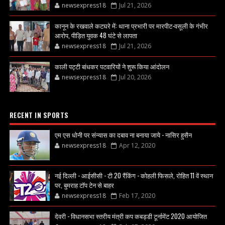
newsexpress18
Jul 21, 2026
कानून के रखवाले कटघरे में: थाना प्रभारी पर मारपीट-वसूली के गंभीर
आरोप, पीड़ित युवक 48 घंटे से लापता
newsexpress18
Jul 21, 2026
काली पट्टी बांधकर पटवारियों ने शुरू किया आंदोलन
newsexpress18
Jul 20, 2026
RECENT IN SPORTS
एम एस धोनी पर संन्यास का दबाव ना बनाया जाये - नासिर हुसैन
newsexpress18
Apr 12, 2020
नई दिल्ली - आईसीसी - टी 20 रैंकिंग - कोहली फिसले, रोहित 11 वें स्थान
पर, बुमराह टॉप टेन से बाहर
newsexpress18
Feb 17, 2020
देवरी - विधानसभा स्तरीय मंत्री कप कबड्डी टूर्नामेंट 2020 आयोजित