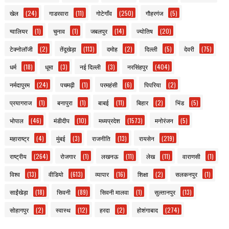
खेल
(24)
गाडरवारा
(11)
गोटेगाँव
(250)
गौहरगंज
(5)
ग्वालियर
(1)
चुनाव
(1)
जबलपुर
(14)
ज्योतिष
(20)
टेक्नोलॉजी
(2)
तेंदूखेड़ा
(113)
दमोह
(2)
दिल्ली
(5)
देवरी
(75)
धर्म
(18)
धूमा
(3)
नई दिल्ली
(3)
नरसिंहपुर
(404)
नर्मदापुरम
(24)
पचमढ़ी
(1)
परमहंसी
(6)
पिपरिया
(2)
प्रयागराज
(1)
बनापुरा
(1)
बाबई
(11)
बिहार
(2)
भिंड
(5)
भोपाल
(46)
मंडीदीप
(10)
मध्यप्रदेश
(1573)
मनोरंजन
(5)
महाराष्ट्र
(4)
मुंबई
(3)
राजनीति
(13)
रायसेन
(219)
राष्ट्रीय
(264)
रोजगार
(1)
लखनऊ
(11)
लेख
(11)
वाराणसी
(1)
विश्व
(13)
वीडियो
(613)
व्यापार
(16)
शिक्षा
(2)
सलकनपुर
(1)
साईंखेड़ा
(18)
सिवनी
(89)
सिवनी मालवा
(1)
सुल्तानपुर
(13)
सोहागपुर
(2)
स्वास्थ
(12)
हरदा
(2)
होशंगाबाद
(274)