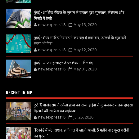
मुंबई - आर्थिक पैकेज के एलान से बाज़ार हुआ गुलजार, सेंसेक्स और
निफ्टी में तेज़ी
newsexpress18
May 13, 2020
मुंबई - शेयर मार्केट गिरावट में कर रहा है कारोबार, डॉलर्स के मुकाबले
रुपया भी गिरा
newsexpress18
May 12, 2020
मुंबई - आज महाराष्ट्र डे पर शेयर मार्केट बंद
newsexpress18
May 01, 2020
RECENT IN MP
टूटे 'A' मोनोग्राम ने खोला हत्या का राज: हाईवा से कुचलकर सड़क हादसा
दिखाने की साजिश का पर्दाफाश
newsexpress18
Jul 25, 2026
"रिकॉर्ड में बंटा राशन, हकीकत में खाली थाली; 5 महीने बाद फूटा गरीबों
का गुस्सा"