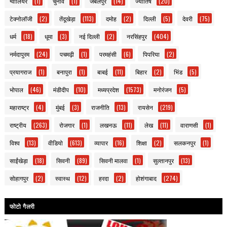
ग्वालियर
(1)
चुनाव
(1)
जबलपुर
(14)
ज्योतिष
(20)
टेक्नोलॉजी
(2)
तेंदूखेड़ा
(113)
दमोह
(2)
दिल्ली
(5)
देवरी
(75)
धर्म
(18)
धूमा
(3)
नई दिल्ली
(2)
नरसिंहपुर
(404)
नर्मदापुरम
(24)
पचमढ़ी
(1)
परमहंसी
(6)
पिपरिया
(2)
प्रयागराज
(1)
बनापुरा
(1)
बाबई
(11)
बिहार
(2)
भिंड
(5)
भोपाल
(46)
मंडीदीप
(10)
मध्यप्रदेश
(1573)
मनोरंजन
(5)
महाराष्ट्र
(4)
मुंबई
(3)
राजनीति
(13)
रायसेन
(219)
राष्ट्रीय
(263)
रोजगार
(1)
लखनऊ
(11)
लेख
(11)
वाराणसी
(1)
विश्व
(13)
वीडियो
(613)
व्यापार
(16)
शिक्षा
(2)
सलकनपुर
(1)
साईंखेड़ा
(18)
सिवनी
(89)
सिवनी मालवा
(1)
सुल्तानपुर
(13)
सोहागपुर
(2)
स्वास्थ
(12)
हरदा
(2)
होशंगाबाद
(274)
फोटो गैलरी