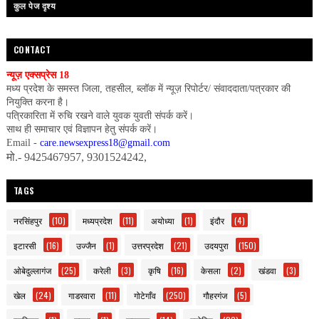
कुल पेज दृश्य
CONTACT
न्यूज़ एक्सप्रेस 18
मध्य प्रदेश के समस्त जिला, तहसील, ब्लॉक में न्यूज़ रिपोर्टर/ संवाददाता/पत्रकार की
नियुक्ति करना है।
पत्रिकारिता में रुचि रखने वाले युवक युवती संपर्क करें।
साथ ही समाचार एवं विज्ञापन हेतु संपर्क करें।
Email -
care.newsexpress18@gmail.com
मो.- 9425467957, 9301524242,
TAGS
नरसिंहपुर
(10)
मध्यप्रदेश
(11)
अयोध्या
(1)
इंदौर
(4)
इटारसी
(16)
उज्जैन
(1)
उत्तरप्रदेश
(21)
उदयपुरा
(150)
ओबेदुल्लागंज
(25)
करेली
(3)
कृषि
(16)
केसला
(2)
खंडवा
(3)
खेल
(24)
गाडरवारा
(11)
गोटेगाँव
(250)
गौहरगंज
(5)