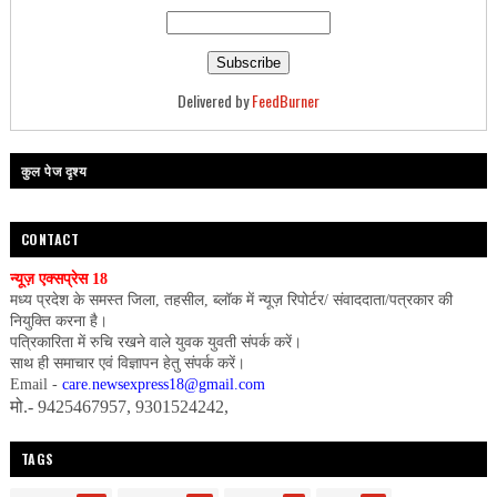
Delivered by
FeedBurner
कुल पेज दृश्य
CONTACT
न्यूज़ एक्सप्रेस 18
मध्य प्रदेश के समस्त जिला, तहसील, ब्लॉक में न्यूज़ रिपोर्टर/ संवाददाता/पत्रकार की
नियुक्ति करना है।
पत्रिकारिता में रुचि रखने वाले युवक युवती संपर्क करें।
साथ ही समाचार एवं विज्ञापन हेतु संपर्क करें।
Email -
care.newsexpress18@gmail.com
मो.- 9425467957, 9301524242,
TAGS