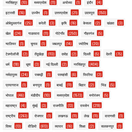
नरसिंहपुर
(10)
मध्यप्रदेश
(11)
अयोध्या
(1)
इंदौर
(4)
इटारसी
(16)
उज्जैन
(1)
उत्तरप्रदेश
(21)
उदयपुरा
(150)
ओबेदुल्लागंज
(25)
करेली
(3)
कृषि
(16)
केसला
(2)
खंडवा
(3)
खेल
(24)
गाडरवारा
(11)
गोटेगाँव
(250)
गौहरगंज
(5)
ग्वालियर
(1)
चुनाव
(1)
जबलपुर
(14)
ज्योतिष
(20)
टेक्नोलॉजी
(2)
तेंदूखेड़ा
(113)
दमोह
(2)
दिल्ली
(5)
देवरी
(75)
धर्म
(18)
धूमा
(3)
नई दिल्ली
(2)
नरसिंहपुर
(404)
नर्मदापुरम
(24)
पचमढ़ी
(1)
परमहंसी
(6)
पिपरिया
(2)
प्रयागराज
(1)
बनापुरा
(1)
बाबई
(11)
बिहार
(2)
भिंड
(5)
भोपाल
(46)
मंडीदीप
(10)
मध्यप्रदेश
(1573)
मनोरंजन
(5)
महाराष्ट्र
(4)
मुंबई
(3)
राजनीति
(13)
रायसेन
(219)
राष्ट्रीय
(263)
रोजगार
(1)
लखनऊ
(11)
लेख
(11)
वाराणसी
(1)
विश्व
(13)
वीडियो
(613)
व्यापार
(16)
शिक्षा
(2)
सलकनपुर
(1)