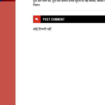
टूटी डोर पतंग की, टूटा तीर कमान उगता सूरज भी नही चमका, चमका दो
निशान
POST
COMMENT
कोई टिप्पणी नहीं