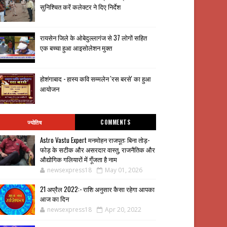
सुनिश्चित करें कलेक्टर ने दिए निर्देश
रायसेन जिले के ओबेदुल्लागंज से 37 लोगों सहित
एक बच्चा हुआ आइसोलेशन मुक्त
होशंगाबाद - हास्य कवि सम्मलेन 'रस बरसे' का हुआ
आयोजन
ज्योतिष
COMMENTS
Astro Vastu Expert मनमोहन राजपूत: बिना तोड़-
फोड़ के सटीक और असरदार वास्तु, राजनैतिक और
औद्योगिक गलियारों में गूँजता है नाम
newsexpress18
May 01, 2026
21 अप्रैल 2022:- राशि अनुसार कैसा रहेगा आपका
आज का दिन
newsexpress18
Apr 20, 2022