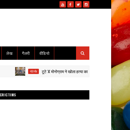
लेख
गैलरी
वीडियो
टूटे 'A' मोनोग्राम ने खोला हत्या का राज: हाईवा से कुचलकर सड़क हादसा दि
गोटेगाँव
CRICTIMS