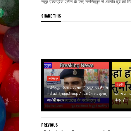
न्यूज़ एक्सप्रेस एटीन के लिए नरसिंहपुर से आशीष दुबे की रिपो
SHARE THIS
नरसिंहपुर
गोटेगाँव
नरसिंहपुर जिला अस्पताल में ड्यूटी पर तैनात
नर्स की दिनदहाड़े चाकू से गला रेत कर हत्या,
धर्म से जा
आरोपी फरार
केंद्र होगा
PREVIOUS