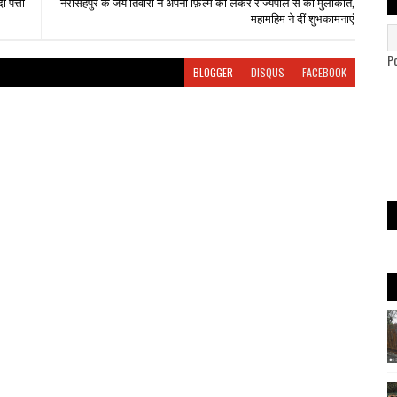
 पत्ती
नरसिंहपुर के जय तिवारी ने अपनी फ़िल्म को लेकर राज्यपाल से की मुलाकात,
महामहिम ने दीं शुभकामनाएं
P
BLOGGER
DISQUS
FACEBOOK