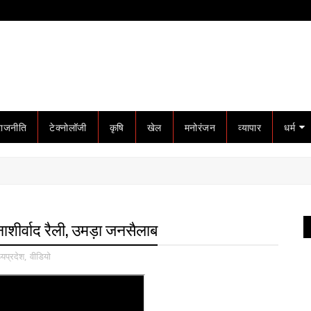
राजनीति
टेक्नोलॉजी
कृषि
खेल
मनोरंजन
व्यापार
धर्म
नाशीर्वाद रैली, उमड़ा जनसैलाब
्यप्रदेश
,
वीडियो