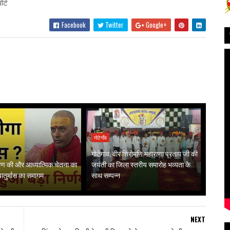
र्ट
Facebook
Twitter
Google+
गोटेगाँव
गोटेगांव, वीर शिरोमणि महाराणा प्रताप जी की
गरण की और आध्यात्मिक चेतना का
जयंती का जिला स्तरीय समारोह भव्यता के
 चातुर्मास का समागम
साथ सम्पन्न
NEXT