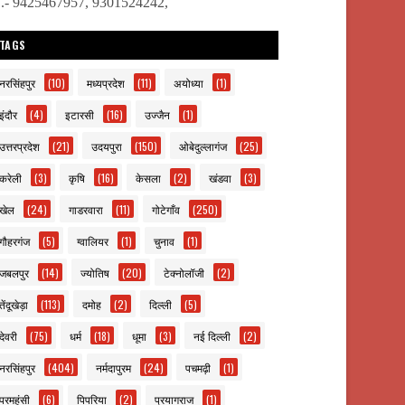
ो.- 9425467957, 9301524242,
TAGS
नरसिंहपुर
(10)
मध्यप्रदेश
(11)
अयोध्या
(1)
इंदौर
(4)
इटारसी
(16)
उज्जैन
(1)
उत्तरप्रदेश
(21)
उदयपुरा
(150)
ओबेदुल्लागंज
(25)
करेली
(3)
कृषि
(16)
केसला
(2)
खंडवा
(3)
खेल
(24)
गाडरवारा
(11)
गोटेगाँव
(250)
गौहरगंज
(5)
ग्वालियर
(1)
चुनाव
(1)
जबलपुर
(14)
ज्योतिष
(20)
टेक्नोलॉजी
(2)
तेंदूखेड़ा
(113)
दमोह
(2)
दिल्ली
(5)
देवरी
(75)
धर्म
(18)
धूमा
(3)
नई दिल्ली
(2)
नरसिंहपुर
(404)
नर्मदापुरम
(24)
पचमढ़ी
(1)
परमहंसी
(6)
पिपरिया
(2)
प्रयागराज
(1)