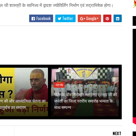
शास्त्री के सानिध्य में द्वादश ज्योतिर्लिंग निर्माण एवं रुद्राभिषेक होगा।
Facebook
Twitter
Google+
गोटेगाँव
गोटेगांव, वीर शिरोमणि महाराणा प्रताप जी की
गरण की और आध्यात्मिक चेतना का
जयंती का जिला स्तरीय समारोह भव्यता के
 चातुर्मास का समागम
साथ सम्पन्न
NEXT