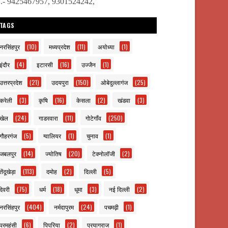
ो.- 9425467957, 9301524242,
TAGS
नरसिंहपुर
(10)
मध्यप्रदेश
(11)
अयोध्या
(1)
इंदौर
(4)
इटारसी
(16)
उज्जैन
(1)
उत्तरप्रदेश
(21)
उदयपुरा
(150)
ओबेदुल्लागंज
(25)
करेली
(3)
कृषि
(16)
केसला
(2)
खंडवा
(3)
खेल
(24)
गाडरवारा
(11)
गोटेगाँव
(250)
गौहरगंज
(5)
ग्वालियर
(1)
चुनाव
(1)
जबलपुर
(14)
ज्योतिष
(20)
टेक्नोलॉजी
(2)
तेंदूखेड़ा
(113)
दमोह
(2)
दिल्ली
(5)
देवरी
(75)
धर्म
(18)
धूमा
(3)
नई दिल्ली
(2)
नरसिंहपुर
(404)
नर्मदापुरम
(24)
पचमढ़ी
(1)
परमहंसी
(6)
पिपरिया
(2)
प्रयागराज
(1)