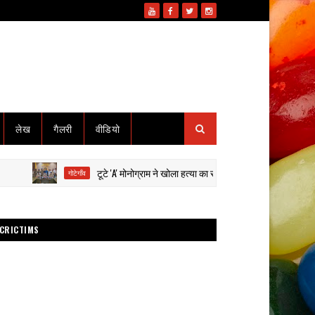
लेख
गैलरी
वीडियो
टूटे 'A' मोनोग्राम ने खोला हत्या का राज: हाईवा से कुचलकर सड़क हादसा दिख
गोटेगाँव
CRICTIMS