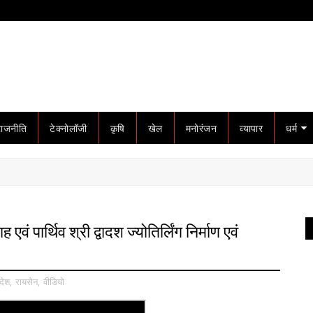
राजनीति
टेक्नोलॉजी
कृषि
खेल
मनोरंजन
व्यापार
धर्म
 एवं पार्थिव श्री द्वादश ज्योतिर्लिंग निर्माण एवं
देश
,
रायसेन
,
वीडियो