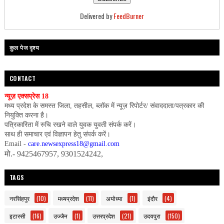
Delivered by
FeedBurner
कुल पेज दृश्य
CONTACT
न्यूज़ एक्सप्रेस 18
मध्य प्रदेश के समस्त जिला, तहसील, ब्लॉक में न्यूज़ रिपोर्टर/ संवाददाता/पत्रकार की
नियुक्ति करना है।
पत्रिकारिता में रुचि रखने वाले युवक युवती संपर्क करें।
साथ ही समाचार एवं विज्ञापन हेतु संपर्क करें।
Email -
care.newsexpress18@gmail.com
मो.- 9425467957, 9301524242,
TAGS
नरसिंहपुर
(10)
मध्यप्रदेश
(11)
अयोध्या
(1)
इंदौर
(4)
इटारसी
(16)
उज्जैन
(1)
उत्तरप्रदेश
(21)
उदयपुरा
(150)