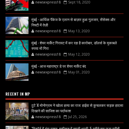
newsexpress18
Sept 18, 2020
मुंबई - आर्थिक पैकेज के एलान से बाज़ार हुआ गुलजार, सेंसेक्स और
निफ्टी में तेज़ी
newsexpress18
May 13, 2020
मुंबई - शेयर मार्केट गिरावट में कर रहा है कारोबार, डॉलर्स के मुकाबले
रुपया भी गिरा
newsexpress18
May 12, 2020
मुंबई - आज महाराष्ट्र डे पर शेयर मार्केट बंद
newsexpress18
May 01, 2020
RECENT IN MP
टूटे 'A' मोनोग्राम ने खोला हत्या का राज: हाईवा से कुचलकर सड़क हादसा
दिखाने की साजिश का पर्दाफाश
newsexpress18
Jul 25, 2026
"रिकॉर्ड में बंटा राशन, हकीकत में खाली थाली; 5 महीने बाद फूटा गरीबों