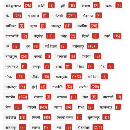
ओबेदुल्लागंज
(25)
करेली
(3)
कृषि
(16)
केसला
(2)
खंडवा
(3)
खेल
(24)
गाडरवारा
(11)
गोटेगाँव
(250)
गौहरगंज
(5)
ग्वालियर
(1)
चुनाव
(1)
जबलपुर
(14)
ज्योतिष
(20)
टेक्नोलॉजी
(2)
तेंदूखेड़ा
(113)
दमोह
(2)
दिल्ली
(5)
देवरी
(75)
धर्म
(18)
धूमा
(3)
नई दिल्ली
(2)
नरसिंहपुर
(404)
नर्मदापुरम
(24)
पचमढ़ी
(1)
परमहंसी
(6)
पिपरिया
(2)
प्रयागराज
(1)
बनापुरा
(1)
बाबई
(11)
बिहार
(2)
भिंड
(5)
भोपाल
(46)
मंडीदीप
(10)
मध्यप्रदेश
(1573)
मनोरंजन
(5)
महाराष्ट्र
(4)
मुंबई
(3)
राजनीति
(13)
रायसेन
(219)
राष्ट्रीय
(263)
रोजगार
(1)
लखनऊ
(11)
लेख
(11)
वाराणसी
(1)
विश्व
(13)
वीडियो
(613)
व्यापार
(16)
शिक्षा
(2)
सलकनपुर
(1)
साईंखेड़ा
(18)
सिवनी
(89)
सिवनी मालवा
(1)
सुल्तानपुर
(13)
सोहागपुर
(2)
स्वास्थ
(12)
हरदा
(2)
होशंगाबाद
(274)