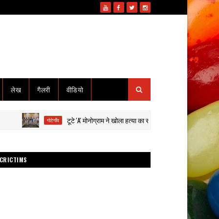
लेख
गैलरी
वीडियो
टूटे 'A' मोनोग्राम ने खोला हत्या का राज: हाईवा से कुचलकर सड़क हादसा दिख
गोटेगाँव
CRICTIMS