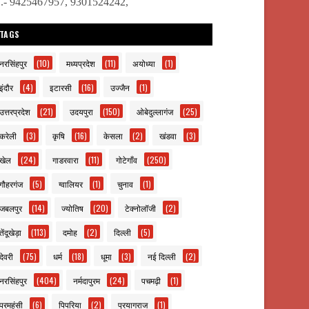
ो.- 9425467957, 9301524242,
TAGS
नरसिंहपुर
(10)
मध्यप्रदेश
(11)
अयोध्या
(1)
इंदौर
(4)
इटारसी
(16)
उज्जैन
(1)
उत्तरप्रदेश
(21)
उदयपुरा
(150)
ओबेदुल्लागंज
(25)
करेली
(3)
कृषि
(16)
केसला
(2)
खंडवा
(3)
खेल
(24)
गाडरवारा
(11)
गोटेगाँव
(250)
गौहरगंज
(5)
ग्वालियर
(1)
चुनाव
(1)
जबलपुर
(14)
ज्योतिष
(20)
टेक्नोलॉजी
(2)
तेंदूखेड़ा
(113)
दमोह
(2)
दिल्ली
(5)
देवरी
(75)
धर्म
(18)
धूमा
(3)
नई दिल्ली
(2)
नरसिंहपुर
(404)
नर्मदापुरम
(24)
पचमढ़ी
(1)
परमहंसी
(6)
पिपरिया
(2)
प्रयागराज
(1)