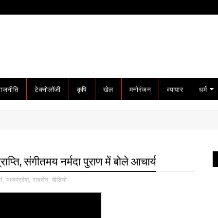
राजनीति
टेक्नोलॉजी
कृषि
खेल
मनोरंजन
व्यापार
धर्म
्राप्ति, संगीतमय नर्मदा पुराण में बोले आचार्य
री
,
मध्यप्रदेश
,
रायसेन
,
वीडियो