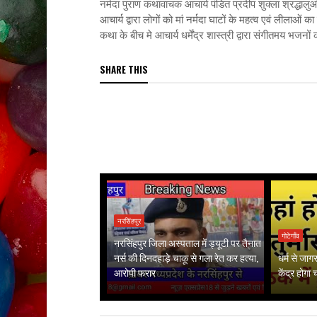
नर्मदा पुराण कथावाचक आचार्य पंडित प्रदीप शुक्ला श्रद्धाल
आचार्य द्वारा लोगों को मां नर्मदा घाटों के महत्व एवं लीलाओं क
कथा के बीच मे आचार्य धर्मेंद्र शास्त्री द्वारा संगीतमय भजनो
SHARE THIS
नरसिंहपुर
गोटेगाँव
नरसिंहपुर जिला अस्पताल में ड्यूटी पर तैनात
नर्स की दिनदहाड़े चाकू से गला रेत कर हत्या,
धर्म से जा
आरोपी फरार
केंद्र होगा