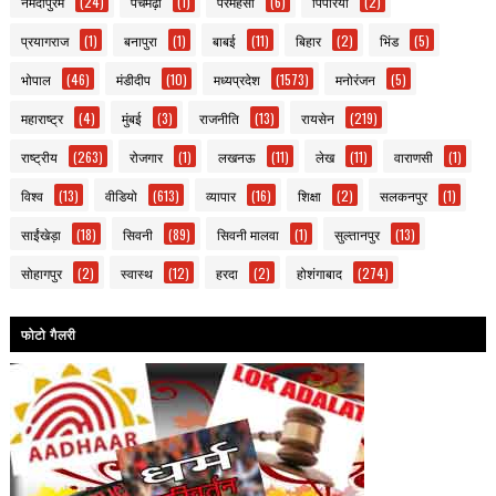
नर्मदापुरम
(24)
पचमढ़ी
(1)
परमहंसी
(6)
पिपरिया
(2)
प्रयागराज
(1)
बनापुरा
(1)
बाबई
(11)
बिहार
(2)
भिंड
(5)
भोपाल
(46)
मंडीदीप
(10)
मध्यप्रदेश
(1573)
मनोरंजन
(5)
महाराष्ट्र
(4)
मुंबई
(3)
राजनीति
(13)
रायसेन
(219)
राष्ट्रीय
(263)
रोजगार
(1)
लखनऊ
(11)
लेख
(11)
वाराणसी
(1)
विश्व
(13)
वीडियो
(613)
व्यापार
(16)
शिक्षा
(2)
सलकनपुर
(1)
साईंखेड़ा
(18)
सिवनी
(89)
सिवनी मालवा
(1)
सुल्तानपुर
(13)
सोहागपुर
(2)
स्वास्थ
(12)
हरदा
(2)
होशंगाबाद
(274)
फोटो गैलरी