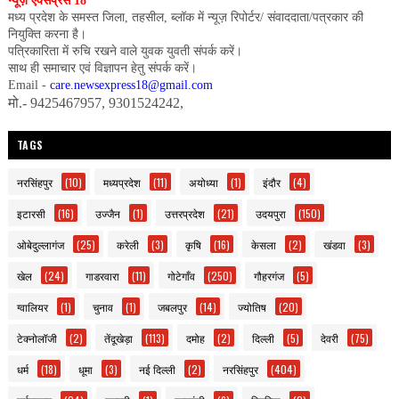
न्यूज़ एक्सप्रेस 18
मध्य प्रदेश के समस्त जिला, तहसील, ब्लॉक में न्यूज़ रिपोर्टर/ संवाददाता/पत्रकार की
नियुक्ति करना है।
पत्रिकारिता में रुचि रखने वाले युवक युवती संपर्क करें।
साथ ही समाचार एवं विज्ञापन हेतु संपर्क करें।
Email -
care.newsexpress18@gmail.com
मो.- 9425467957, 9301524242,
TAGS
नरसिंहपुर
(10)
मध्यप्रदेश
(11)
अयोध्या
(1)
इंदौर
(4)
इटारसी
(16)
उज्जैन
(1)
उत्तरप्रदेश
(21)
उदयपुरा
(150)
ओबेदुल्लागंज
(25)
करेली
(3)
कृषि
(16)
केसला
(2)
खंडवा
(3)
खेल
(24)
गाडरवारा
(11)
गोटेगाँव
(250)
गौहरगंज
(5)
ग्वालियर
(1)
चुनाव
(1)
जबलपुर
(14)
ज्योतिष
(20)
टेक्नोलॉजी
(2)
तेंदूखेड़ा
(113)
दमोह
(2)
दिल्ली
(5)
देवरी
(75)
धर्म
(18)
धूमा
(3)
नई दिल्ली
(2)
नरसिंहपुर
(404)