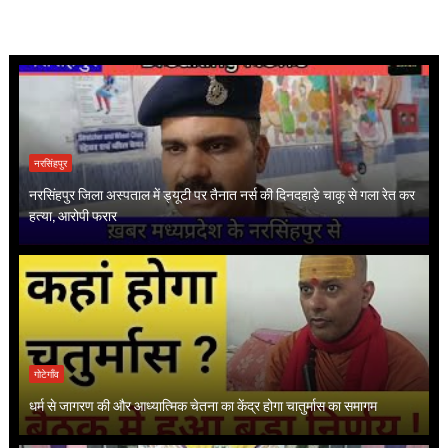
नरसिंहपुर
नरसिंहपुर जिला अस्पताल में ड्यूटी पर तैनात नर्स की दिनदहाड़े चाकू से गला रेत कर
हत्या, आरोपी फरार
गोटेगाँव
धर्म से जागरण की और आध्यात्मिक चेतना का केंद्र होगा चातुर्मास का समागम