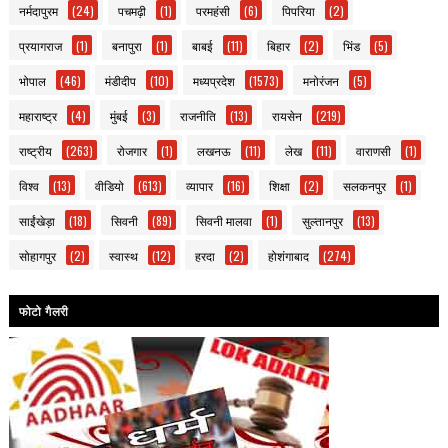
नर्मदापुरम
(24)
पचमढ़ी
(1)
परमहंसी
(6)
पिपरिया
(2)
प्रयागराज
(1)
बनापुरा
(1)
बाबई
(11)
बिहार
(2)
भिंड
(5)
भोपाल
(46)
मंडीदीप
(10)
मध्यप्रदेश
(1573)
मनोरंजन
(5)
महाराष्ट्र
(4)
मुंबई
(3)
राजनीति
(13)
रायसेन
(219)
राष्ट्रीय
(263)
रोजगार
(1)
लखनऊ
(11)
लेख
(11)
वाराणसी
(1)
विश्व
(13)
वीडियो
(613)
व्यापार
(16)
शिक्षा
(2)
सलकनपुर
(1)
साईंखेड़ा
(18)
सिवनी
(89)
सिवनी मालवा
(1)
सुल्तानपुर
(13)
सोहागपुर
(2)
स्वास्थ
(12)
हरदा
(2)
होशंगाबाद
(274)
फोटो गैलरी