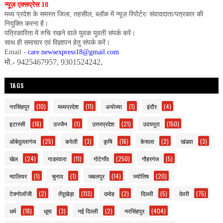
न्यूज़ एक्सप्रेस 18
मध्य प्रदेश के समस्त जिला, तहसील, ब्लॉक में न्यूज़ रिपोर्टर/ संवाददाता/पत्रकार की
नियुक्ति करना है।
पत्रिकारिता में रुचि रखने वाले युवक युवती संपर्क करें।
साथ ही समाचार एवं विज्ञापन हेतु संपर्क करें।
Email -
care.newsexpress18@gmail.com
मो.- 9425467957, 9301524242,
TAGS
नरसिंहपुर
(10)
मध्यप्रदेश
(11)
अयोध्या
(1)
इंदौर
(4)
इटारसी
(16)
उज्जैन
(1)
उत्तरप्रदेश
(21)
उदयपुरा
(150)
ओबेदुल्लागंज
(25)
करेली
(3)
कृषि
(16)
केसला
(2)
खंडवा
(3)
खेल
(24)
गाडरवारा
(11)
गोटेगाँव
(250)
गौहरगंज
(5)
ग्वालियर
(1)
चुनाव
(1)
जबलपुर
(14)
ज्योतिष
(20)
टेक्नोलॉजी
(2)
तेंदूखेड़ा
(113)
दमोह
(2)
दिल्ली
(5)
देवरी
(75)
धर्म
(18)
धूमा
(3)
नई दिल्ली
(2)
नरसिंहपुर
(404)