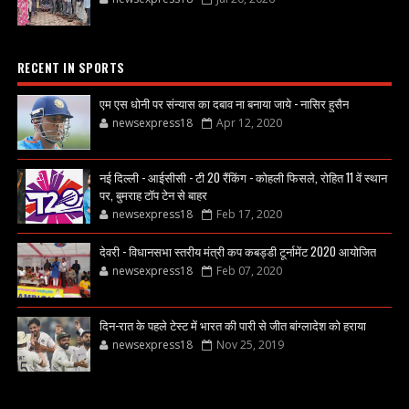
RECENT IN SPORTS
एम एस धोनी पर संन्यास का दबाव ना बनाया जाये - नासिर हुसैन
newsexpress18
Apr 12, 2020
नई दिल्ली - आईसीसी - टी 20 रैंकिंग - कोहली फिसले, रोहित 11 वें स्थान
पर, बुमराह टॉप टेन से बाहर
newsexpress18
Feb 17, 2020
देवरी - विधानसभा स्तरीय मंत्री कप कबड्डी टूर्नामेंट 2020 आयोजित
newsexpress18
Feb 07, 2020
दिन-रात के पहले टेस्ट में भारत की पारी से जीत बांग्लादेश को हराया
newsexpress18
Nov 25, 2019