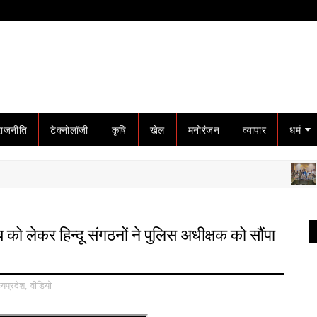
राजनीति
टेक्नोलॉजी
कृषि
खेल
मनोरंजन
व्यापार
धर्म
गोटेगाँव
च को लेकर हिन्दू संगठनों ने पुलिस अधीक्षक को सौंपा
्यप्रदेश
,
वीडियो