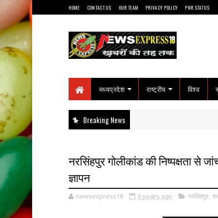
HOME
CONTACT US
OUR TEAM
PRIVACY POLICY
PNR STATUS
मध्यप्रदेश
राष्ट्रीय
विश्व
Breaking News
नरसिंहपुर गोलीकांड की निष्पक्षता से जां
ज्ञापन
newsexpress18
6 years ago
नरसिंहपुर
,
मध