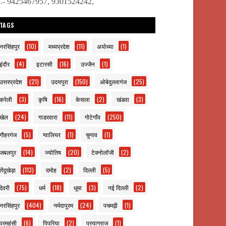
ो.- 9425467957, 9301524242,
TAGS
नरसिंहपुर
(10)
मध्यप्रदेश
(11)
अयोध्या
(1)
इंदौर
(4)
इटारसी
(16)
उज्जैन
(1)
उत्तरप्रदेश
(21)
उदयपुरा
(150)
ओबेदुल्लागंज
(25)
करेली
(3)
कृषि
(16)
केसला
(2)
खंडवा
(3)
खेल
(24)
गाडरवारा
(11)
गोटेगाँव
(250)
गौहरगंज
(5)
ग्वालियर
(1)
चुनाव
(1)
जबलपुर
(14)
ज्योतिष
(20)
टेक्नोलॉजी
(2)
तेंदूखेड़ा
(113)
दमोह
(2)
दिल्ली
(5)
देवरी
(75)
धर्म
(18)
धूमा
(3)
नई दिल्ली
(2)
नरसिंहपुर
(404)
नर्मदापुरम
(24)
पचमढ़ी
(1)
परमहंसी
(6)
पिपरिया
(2)
प्रयागराज
(1)