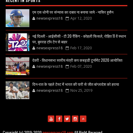
RECENT IN SPORTS
एम एस धोनी पर संन्यास का दबाव ना बनाया जाये - नासिर हुसैन
newsexpress18
Apr 12, 2020
नई दिल्ली - आईसीसी - टी 20 रैंकिंग - कोहली फिसले, रोहित 11 वें स्थान
पर, बुमराह टॉप टेन से बाहर
newsexpress18
Feb 17, 2020
देवरी - विधानसभा स्तरीय मंत्री कप कबड्डी टूर्नामेंट 2020 आयोजित
newsexpress18
Feb 07, 2020
दिन-रात के पहले टेस्ट में भारत की पारी से जीत बांग्लादेश को हराया
newsexpress18
Nov 25, 2019
Copyright (c) 2019-2020
newsexpress18.com
All Right Reserved