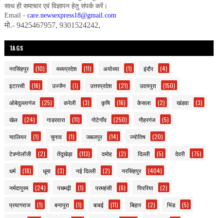
साथ ही समाचार एवं विज्ञापन हेतु संपर्क करें।
Email -
care.newsexpress18@gmail.com
मो.- 9425467957, 9301524242,
TAGS
नरसिंहपुर
(10)
मध्यप्रदेश
(11)
अयोध्या
(1)
इंदौर
(4)
इटारसी
(16)
उज्जैन
(1)
उत्तरप्रदेश
(21)
उदयपुरा
(150)
ओबेदुल्लागंज
(25)
करेली
(3)
कृषि
(16)
केसला
(2)
खंडवा
(3)
खेल
(24)
गाडरवारा
(11)
गोटेगाँव
(250)
गौहरगंज
(5)
ग्वालियर
(1)
चुनाव
(1)
जबलपुर
(14)
ज्योतिष
(20)
टेक्नोलॉजी
(2)
तेंदूखेड़ा
(113)
दमोह
(2)
दिल्ली
(5)
देवरी
(75)
धर्म
(18)
धूमा
(3)
नई दिल्ली
(2)
नरसिंहपुर
(404)
नर्मदापुरम
(24)
पचमढ़ी
(1)
परमहंसी
(6)
पिपरिया
(2)
प्रयागराज
(1)
बनापुरा
(1)
बाबई
(11)
बिहार
(2)
भिंड
(5)