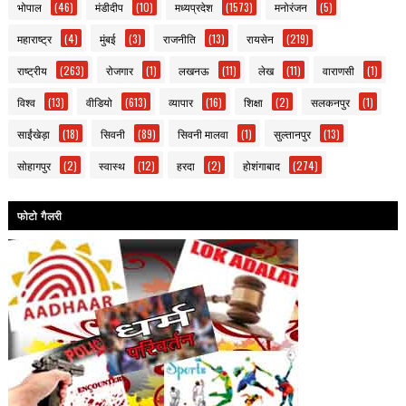
भोपाल
(46)
मंडीदीप
(10)
मध्यप्रदेश
(1573)
मनोरंजन
(5)
महाराष्ट्र
(4)
मुंबई
(3)
राजनीति
(13)
रायसेन
(219)
राष्ट्रीय
(263)
रोजगार
(1)
लखनऊ
(11)
लेख
(11)
वाराणसी
(1)
विश्व
(13)
वीडियो
(613)
व्यापार
(16)
शिक्षा
(2)
सलकनपुर
(1)
साईंखेड़ा
(18)
सिवनी
(89)
सिवनी मालवा
(1)
सुल्तानपुर
(13)
सोहागपुर
(2)
स्वास्थ
(12)
हरदा
(2)
होशंगाबाद
(274)
फोटो गैलरी