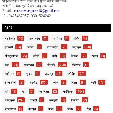
पत्रिकारिता में रुचि रखने वाले युवक युवती संपर्क करें।
साथ ही समाचार एवं विज्ञापन हेतु संपर्क करें।
Email -
care.newsexpress18@gmail.com
मो.- 9425467957, 9301524242,
TAGS
नरसिंहपुर
(10)
मध्यप्रदेश
(11)
अयोध्या
(1)
इंदौर
(4)
इटारसी
(16)
उज्जैन
(1)
उत्तरप्रदेश
(21)
उदयपुरा
(150)
ओबेदुल्लागंज
(25)
करेली
(3)
कृषि
(16)
केसला
(2)
खंडवा
(3)
खेल
(24)
गाडरवारा
(11)
गोटेगाँव
(250)
गौहरगंज
(5)
ग्वालियर
(1)
चुनाव
(1)
जबलपुर
(14)
ज्योतिष
(20)
टेक्नोलॉजी
(2)
तेंदूखेड़ा
(113)
दमोह
(2)
दिल्ली
(5)
देवरी
(75)
धर्म
(18)
धूमा
(3)
नई दिल्ली
(2)
नरसिंहपुर
(404)
नर्मदापुरम
(24)
पचमढ़ी
(1)
परमहंसी
(6)
पिपरिया
(2)
प्रयागराज
(1)
बनापुरा
(1)
बाबई
(11)
बिहार
(2)
भिंड
(5)