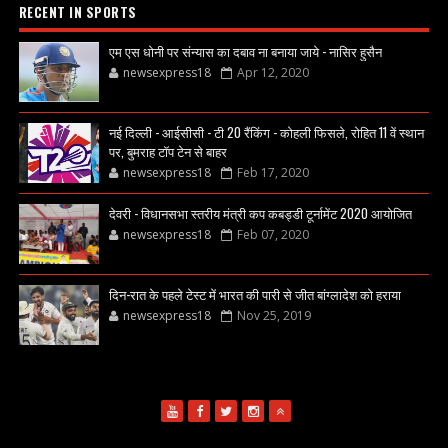
RECENT IN SPORTS
एम एस धोनी पर संन्यास का दबाव ना बनाया जाये - नासिर हुसैन
newsexpress18
Apr 12, 2020
नई दिल्ली - आईसीसी - टी 20 रैंकिंग - कोहली फिसले, रोहित 11 वें स्थान
पर, बुमराह टॉप टेन से बाहर
newsexpress18
Feb 17, 2020
देवरी - विधानसभा स्तरीय मंत्री कप कबड्डी टूर्नामेंट 2020 आयोजित
newsexpress18
Feb 07, 2020
दिन-रात के पहले टेस्ट में भारत की पारी से जीत बांग्लादेश को हराया
newsexpress18
Nov 25, 2019