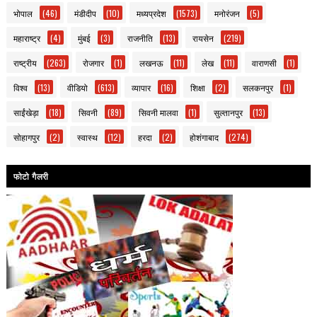
भोपाल
(46)
मंडीदीप
(10)
मध्यप्रदेश
(1573)
मनोरंजन
(5)
महाराष्ट्र
(4)
मुंबई
(3)
राजनीति
(13)
रायसेन
(219)
राष्ट्रीय
(263)
रोजगार
(1)
लखनऊ
(11)
लेख
(11)
वाराणसी
(1)
विश्व
(13)
वीडियो
(613)
व्यापार
(16)
शिक्षा
(2)
सलकनपुर
(1)
साईंखेड़ा
(18)
सिवनी
(89)
सिवनी मालवा
(1)
सुल्तानपुर
(13)
सोहागपुर
(2)
स्वास्थ
(12)
हरदा
(2)
होशंगाबाद
(274)
फोटो गैलरी