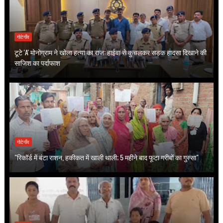
गोटेगाँव
टूटे 'A' मोनोग्राम ने खोला हत्या का राज: हाईवा से कुचलकर सड़क हादसा दिखाने की
साजिश का पर्दाफाश
गोटेगाँव
"रिकॉर्ड में बंटा राशन, हकीकत में खाली थाली; 5 महीने बाद फूटा गरीबों का गुस्सा"