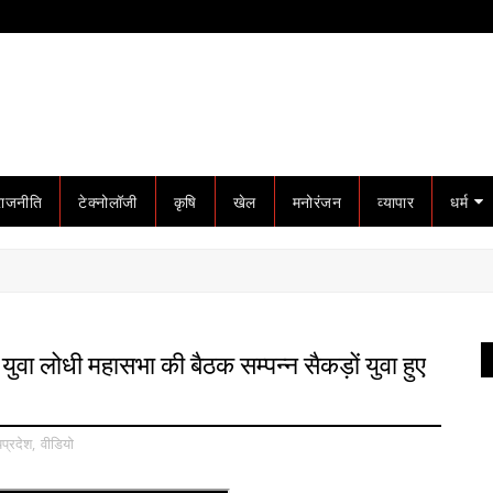
राजनीति
टेक्नोलॉजी
कृषि
खेल
मनोरंजन
व्यापार
धर्म
ं युवा लोधी महासभा की बैठक सम्पन्न सैकड़ों युवा हुए
यप्रदेश
,
वीडियो