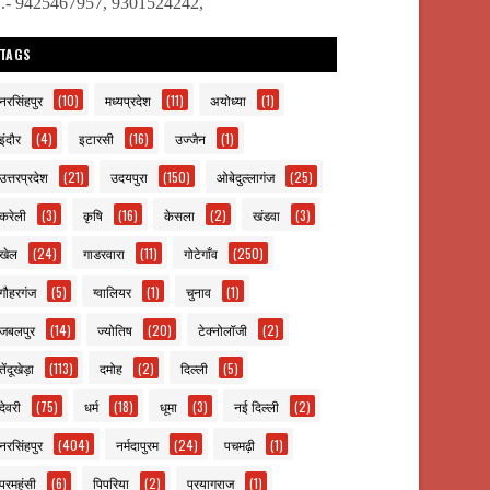
ो.- 9425467957, 9301524242,
TAGS
नरसिंहपुर
(10)
मध्यप्रदेश
(11)
अयोध्या
(1)
इंदौर
(4)
इटारसी
(16)
उज्जैन
(1)
उत्तरप्रदेश
(21)
उदयपुरा
(150)
ओबेदुल्लागंज
(25)
करेली
(3)
कृषि
(16)
केसला
(2)
खंडवा
(3)
खेल
(24)
गाडरवारा
(11)
गोटेगाँव
(250)
गौहरगंज
(5)
ग्वालियर
(1)
चुनाव
(1)
जबलपुर
(14)
ज्योतिष
(20)
टेक्नोलॉजी
(2)
तेंदूखेड़ा
(113)
दमोह
(2)
दिल्ली
(5)
देवरी
(75)
धर्म
(18)
धूमा
(3)
नई दिल्ली
(2)
नरसिंहपुर
(404)
नर्मदापुरम
(24)
पचमढ़ी
(1)
परमहंसी
(6)
पिपरिया
(2)
प्रयागराज
(1)