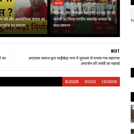
गोटेगाँव
गोटेगांव, वीर शिरोमणि महाराणा प्रताप जी की
गरण की और आध्यात्मिक चेतना का
जयंती का जिला स्तरीय समारोह भव्यता के
P
 चातुर्मास का समागम
साथ सम्पन्न
NEXT
मओ का
अग्रवाल समाज द्वारा साईंखेड़ा नगर में धूमधाम से मनाया गया महाराजा
अग्रसेन की जयंती का महापर्व
BLOGGER
DISQUS
FACEBOOK