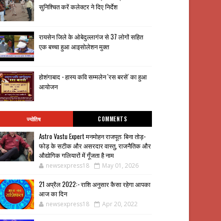
सुनिश्चित करें कलेक्टर ने दिए निर्देश
रायसेन जिले के ओबेदुल्लागंज से 37 लोगों सहित
एक बच्चा हुआ आइसोलेशन मुक्त
होशंगाबाद - हास्य कवि सम्मलेन 'रस बरसे' का हुआ
आयोजन
ज्योतिष
COMMENTS
Astro Vastu Expert मनमोहन राजपूत: बिना तोड़-
फोड़ के सटीक और असरदार वास्तु, राजनैतिक और
औद्योगिक गलियारों में गूँजता है नाम
newsexpress18
May 01, 2026
21 अप्रैल 2022:- राशि अनुसार कैसा रहेगा आपका
आज का दिन
newsexpress18
Apr 20, 2022