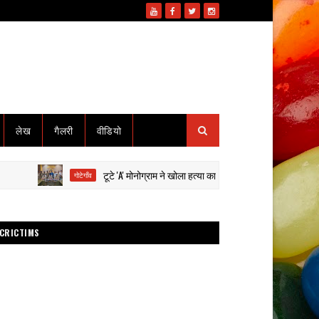
लेख
गैलरी
वीडियो
टूटे 'A' मोनोग्राम ने खोला हत्या का राज: हाईवा से कुचलकर सड़क हादसा दि
गोटेगाँव
CRICTIMS