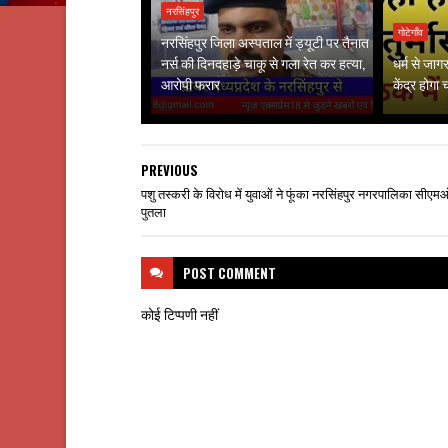
नरसिंहपुर
गोटेगाँव
नरसिंहपुर जिला अस्पताल में ड्यूटी पर तैनात
नर्स की दिनदहाड़े चाकू से गला रेत कर हत्या,
धर्म से जा
आरोपी फरार
केंद्र होगा
PREVIOUS
पशु तस्करी के विरोध में युवाओं ने फूंका नरसिंहपुर नगरपालिका सीए
पुतला
POST
COMMENT
कोई टिप्पणी नहीं