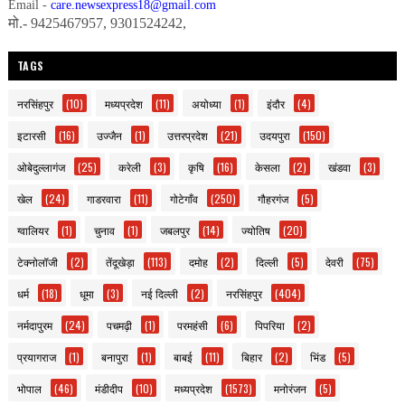
Email -
care.newsexpress18@gmail.com
मो.- 9425467957, 9301524242,
TAGS
नरसिंहपुर
(10)
मध्यप्रदेश
(11)
अयोध्या
(1)
इंदौर
(4)
इटारसी
(16)
उज्जैन
(1)
उत्तरप्रदेश
(21)
उदयपुरा
(150)
ओबेदुल्लागंज
(25)
करेली
(3)
कृषि
(16)
केसला
(2)
खंडवा
(3)
खेल
(24)
गाडरवारा
(11)
गोटेगाँव
(250)
गौहरगंज
(5)
ग्वालियर
(1)
चुनाव
(1)
जबलपुर
(14)
ज्योतिष
(20)
टेक्नोलॉजी
(2)
तेंदूखेड़ा
(113)
दमोह
(2)
दिल्ली
(5)
देवरी
(75)
धर्म
(18)
धूमा
(3)
नई दिल्ली
(2)
नरसिंहपुर
(404)
नर्मदापुरम
(24)
पचमढ़ी
(1)
परमहंसी
(6)
पिपरिया
(2)
प्रयागराज
(1)
बनापुरा
(1)
बाबई
(11)
बिहार
(2)
भिंड
(5)
भोपाल
(46)
मंडीदीप
(10)
मध्यप्रदेश
(1573)
मनोरंजन
(5)