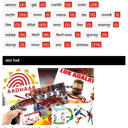
महाराष्ट्र
(4)
मुंबई
(3)
राजनीति
(13)
रायसेन
(219)
राष्ट्रीय
(263)
रोजगार
(1)
लखनऊ
(11)
लेख
(11)
वाराणसी
(1)
विश्व
(13)
वीडियो
(613)
व्यापार
(16)
शिक्षा
(2)
सलकनपुर
(1)
साईंखेड़ा
(18)
सिवनी
(89)
सिवनी मालवा
(1)
सुल्तानपुर
(13)
सोहागपुर
(2)
स्वास्थ
(12)
हरदा
(2)
होशंगाबाद
(274)
फोटो गैलरी