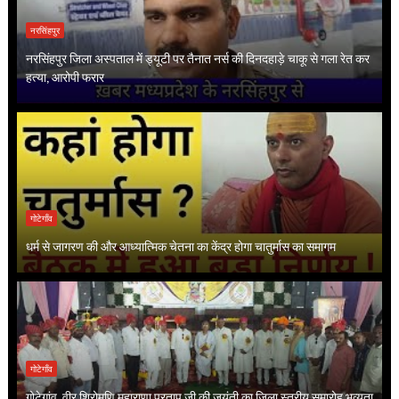
नरसिंहपुर
नरसिंहपुर जिला अस्पताल में ड्यूटी पर तैनात नर्स की दिनदहाड़े चाकू से गला रेत कर
हत्या, आरोपी फरार
गोटेगाँव
धर्म से जागरण की और आध्यात्मिक चेतना का केंद्र होगा चातुर्मास का समागम
गोटेगाँव
गोटेगांव, वीर शिरोमणि महाराणा प्रताप जी की जयंती का जिला स्तरीय समारोह भव्यता