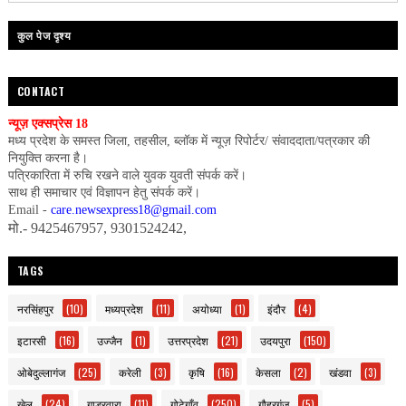
कुल पेज दृश्य
CONTACT
न्यूज़ एक्सप्रेस 18
मध्य प्रदेश के समस्त जिला, तहसील, ब्लॉक में न्यूज़ रिपोर्टर/ संवाददाता/पत्रकार की
नियुक्ति करना है।
पत्रिकारिता में रुचि रखने वाले युवक युवती संपर्क करें।
साथ ही समाचार एवं विज्ञापन हेतु संपर्क करें।
Email -
care.newsexpress18@gmail.com
मो.- 9425467957, 9301524242,
TAGS
नरसिंहपुर
(10)
मध्यप्रदेश
(11)
अयोध्या
(1)
इंदौर
(4)
इटारसी
(16)
उज्जैन
(1)
उत्तरप्रदेश
(21)
उदयपुरा
(150)
ओबेदुल्लागंज
(25)
करेली
(3)
कृषि
(16)
केसला
(2)
खंडवा
(3)
खेल
(24)
गाडरवारा
(11)
गोटेगाँव
(250)
गौहरगंज
(5)