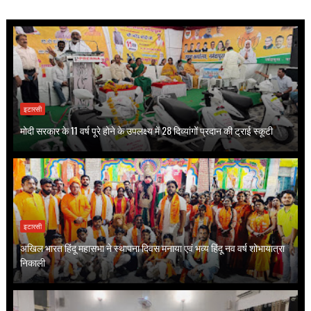
इटारसी
मोदी सरकार के 11 वर्ष पूरे होने के उपलक्ष्य में 28 दिव्यांगों प्रदान की ट्राई स्कूटी
इटारसी
अखिल भारत हिंदू महासभा ने स्थापना दिवस मनाया एवं भव्य हिंदू नव वर्ष शोभायात्रा
निकाली