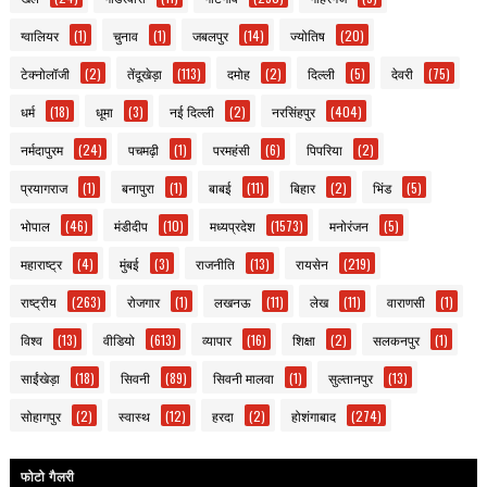
ग्वालियर
(1)
चुनाव
(1)
जबलपुर
(14)
ज्योतिष
(20)
टेक्नोलॉजी
(2)
तेंदूखेड़ा
(113)
दमोह
(2)
दिल्ली
(5)
देवरी
(75)
धर्म
(18)
धूमा
(3)
नई दिल्ली
(2)
नरसिंहपुर
(404)
नर्मदापुरम
(24)
पचमढ़ी
(1)
परमहंसी
(6)
पिपरिया
(2)
प्रयागराज
(1)
बनापुरा
(1)
बाबई
(11)
बिहार
(2)
भिंड
(5)
भोपाल
(46)
मंडीदीप
(10)
मध्यप्रदेश
(1573)
मनोरंजन
(5)
महाराष्ट्र
(4)
मुंबई
(3)
राजनीति
(13)
रायसेन
(219)
राष्ट्रीय
(263)
रोजगार
(1)
लखनऊ
(11)
लेख
(11)
वाराणसी
(1)
विश्व
(13)
वीडियो
(613)
व्यापार
(16)
शिक्षा
(2)
सलकनपुर
(1)
साईंखेड़ा
(18)
सिवनी
(89)
सिवनी मालवा
(1)
सुल्तानपुर
(13)
सोहागपुर
(2)
स्वास्थ
(12)
हरदा
(2)
होशंगाबाद
(274)
फोटो गैलरी