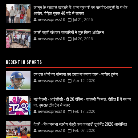
कानून के रखवाले कटघरे में: थाना प्रभारी पर मारपीट-वसूली के गंभीर
आरोप, पीड़ित युवक 48 घंटे से लापता
newsexpress18
Jul 21, 2026
काली पट्टी बांधकर पटवारियों ने शुरू किया आंदोलन
newsexpress18
Jul 20, 2026
RECENT IN SPORTS
एम एस धोनी पर संन्यास का दबाव ना बनाया जाये - नासिर हुसैन
newsexpress18
Apr 12, 2020
नई दिल्ली - आईसीसी - टी 20 रैंकिंग - कोहली फिसले, रोहित 11 वें स्थान
पर, बुमराह टॉप टेन से बाहर
newsexpress18
Feb 17, 2020
देवरी - विधानसभा स्तरीय मंत्री कप कबड्डी टूर्नामेंट 2020 आयोजित
newsexpress18
Feb 07, 2020