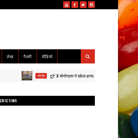
लेख
गैलरी
वीडियो
टूटे 'A' मोनोग्राम ने खोला हत्या का राज: हाईवा से कुचलकर सड़क हादसा
गोटेगाँव
CRICTIMS