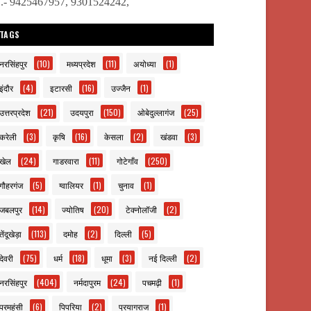
ो.- 9425467957, 9301524242,
TAGS
नरसिंहपुर
(10)
मध्यप्रदेश
(11)
अयोध्या
(1)
इंदौर
(4)
इटारसी
(16)
उज्जैन
(1)
उत्तरप्रदेश
(21)
उदयपुरा
(150)
ओबेदुल्लागंज
(25)
करेली
(3)
कृषि
(16)
केसला
(2)
खंडवा
(3)
खेल
(24)
गाडरवारा
(11)
गोटेगाँव
(250)
गौहरगंज
(5)
ग्वालियर
(1)
चुनाव
(1)
जबलपुर
(14)
ज्योतिष
(20)
टेक्नोलॉजी
(2)
तेंदूखेड़ा
(113)
दमोह
(2)
दिल्ली
(5)
देवरी
(75)
धर्म
(18)
धूमा
(3)
नई दिल्ली
(2)
नरसिंहपुर
(404)
नर्मदापुरम
(24)
पचमढ़ी
(1)
परमहंसी
(6)
पिपरिया
(2)
प्रयागराज
(1)