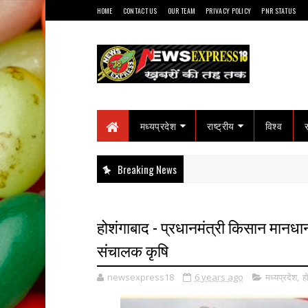
HOME
CONTACT US
OUR TEAM
PRIVACY POLICY
PNR STATUS
मध्यप्रदेश
राष्ट्रीय
विश्व
Breaking News
होशंगाबाद - प्रधानमंत्री किसान मानध
संचालक कृषि
newsexpress18
6 years ago
मध्यप्रदेश
,
ह