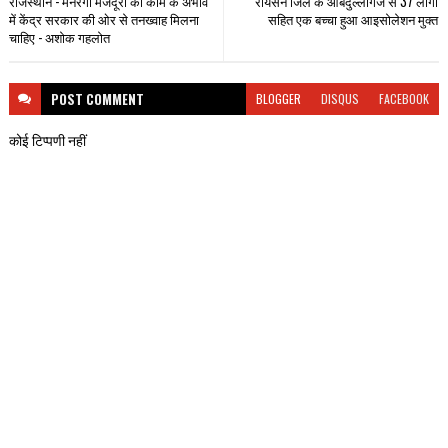
राजस्थान - मनरेगा मजदूरों को काम के अभाव
रायसेन जिले के ओबेदुल्लागंज से 37 लोगों
में केंद्र सरकार की ओर से तनख्वाह मिलना
सहित एक बच्चा हुआ आइसोलेशन मुक्त
चाहिए - अशोक गहलोत
POST
COMMENT
BLOGGER
DISQUS
FACEBOOK
कोई टिप्पणी नहीं