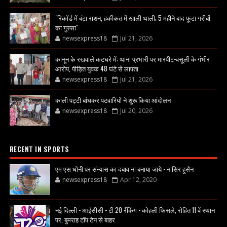
"रिकॉर्ड में बंटा राशन, हकीकत में खाली थाली; 5 महीने बाद फूटा गरीबों
का गुस्सा"
newsexpress18
Jul 21, 2026
कानून के रखवाले कटघरे में: थाना प्रभारी पर मारपीट-वसूली के गंभीर
आरोप, पीड़ित युवक 48 घंटे से लापता
newsexpress18
Jul 21, 2026
काली पट्टी बांधकर पटवारियों ने शुरू किया आंदोलन
newsexpress18
Jul 20, 2026
RECENT IN SPORTS
एम एस धोनी पर संन्यास का दबाव ना बनाया जाये - नासिर हुसैन
newsexpress18
Apr 12, 2020
नई दिल्ली - आईसीसी - टी 20 रैंकिंग - कोहली फिसले, रोहित 11 वें स्थान
पर, बुमराह टॉप टेन से बाहर