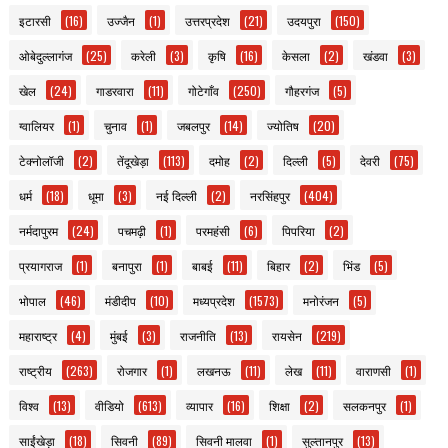
इटारसी
(16)
उज्जैन
(1)
उत्तरप्रदेश
(21)
उदयपुरा
(150)
ओबेदुल्लागंज
(25)
करेली
(3)
कृषि
(16)
केसला
(2)
खंडवा
(3)
खेल
(24)
गाडरवारा
(11)
गोटेगाँव
(250)
गौहरगंज
(5)
ग्वालियर
(1)
चुनाव
(1)
जबलपुर
(14)
ज्योतिष
(20)
टेक्नोलॉजी
(2)
तेंदूखेड़ा
(113)
दमोह
(2)
दिल्ली
(5)
देवरी
(75)
धर्म
(18)
धूमा
(3)
नई दिल्ली
(2)
नरसिंहपुर
(404)
नर्मदापुरम
(24)
पचमढ़ी
(1)
परमहंसी
(6)
पिपरिया
(2)
प्रयागराज
(1)
बनापुरा
(1)
बाबई
(11)
बिहार
(2)
भिंड
(5)
भोपाल
(46)
मंडीदीप
(10)
मध्यप्रदेश
(1573)
मनोरंजन
(5)
महाराष्ट्र
(4)
मुंबई
(3)
राजनीति
(13)
रायसेन
(219)
राष्ट्रीय
(263)
रोजगार
(1)
लखनऊ
(11)
लेख
(11)
वाराणसी
(1)
विश्व
(13)
वीडियो
(613)
व्यापार
(16)
शिक्षा
(2)
सलकनपुर
(1)
साईंखेड़ा
(18)
सिवनी
(89)
सिवनी मालवा
(1)
सुल्तानपुर
(13)