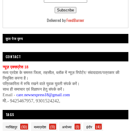
Delivered by
FeedBurner
कुल पेज दृश्य
CONTACT
न्यूज़ एक्सप्रेस 18
मध्य प्रदेश के समस्त जिला, तहसील, ब्लॉक में न्यूज़ रिपोर्टर/ संवाददाता/पत्रकार की
नियुक्ति करना है।
पत्रिकारिता में रुचि रखने वाले युवक युवती संपर्क करें।
साथ ही समाचार एवं विज्ञापन हेतु संपर्क करें।
Email -
care.newsexpress18@gmail.com
मो.- 9425467957, 9301524242,
TAGS
नरसिंहपुर
(10)
मध्यप्रदेश
(11)
अयोध्या
(1)
इंदौर
(4)