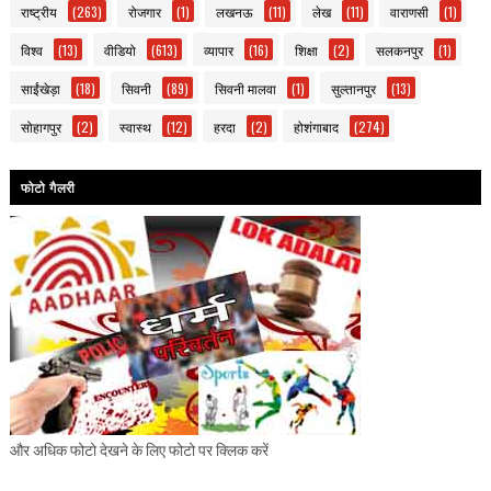
राष्ट्रीय
(263)
रोजगार
(1)
लखनऊ
(11)
लेख
(11)
वाराणसी
(1)
विश्व
(13)
वीडियो
(613)
व्यापार
(16)
शिक्षा
(2)
सलकनपुर
(1)
साईंखेड़ा
(18)
सिवनी
(89)
सिवनी मालवा
(1)
सुल्तानपुर
(13)
सोहागपुर
(2)
स्वास्थ
(12)
हरदा
(2)
होशंगाबाद
(274)
फोटो गैलरी
और अधिक फोटो देखने के लिए फोटो पर क्लिक करें