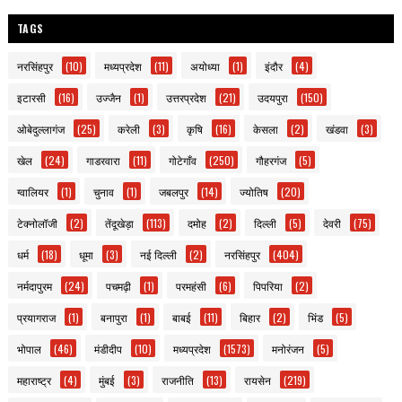
TAGS
नरसिंहपुर
(10)
मध्यप्रदेश
(11)
अयोध्या
(1)
इंदौर
(4)
इटारसी
(16)
उज्जैन
(1)
उत्तरप्रदेश
(21)
उदयपुरा
(150)
ओबेदुल्लागंज
(25)
करेली
(3)
कृषि
(16)
केसला
(2)
खंडवा
(3)
खेल
(24)
गाडरवारा
(11)
गोटेगाँव
(250)
गौहरगंज
(5)
ग्वालियर
(1)
चुनाव
(1)
जबलपुर
(14)
ज्योतिष
(20)
टेक्नोलॉजी
(2)
तेंदूखेड़ा
(113)
दमोह
(2)
दिल्ली
(5)
देवरी
(75)
धर्म
(18)
धूमा
(3)
नई दिल्ली
(2)
नरसिंहपुर
(404)
नर्मदापुरम
(24)
पचमढ़ी
(1)
परमहंसी
(6)
पिपरिया
(2)
प्रयागराज
(1)
बनापुरा
(1)
बाबई
(11)
बिहार
(2)
भिंड
(5)
भोपाल
(46)
मंडीदीप
(10)
मध्यप्रदेश
(1573)
मनोरंजन
(5)
महाराष्ट्र
(4)
मुंबई
(3)
राजनीति
(13)
रायसेन
(219)