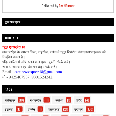
Delivered by
FeedBurner
कुल पेज दृश्य
CONTACT
न्यूज़ एक्सप्रेस 18
मध्य प्रदेश के समस्त जिला, तहसील, ब्लॉक में न्यूज़ रिपोर्टर/ संवाददाता/पत्रकार की
नियुक्ति करना है।
पत्रिकारिता में रुचि रखने वाले युवक युवती संपर्क करें।
साथ ही समाचार एवं विज्ञापन हेतु संपर्क करें।
Email -
care.newsexpress18@gmail.com
मो.- 9425467957, 9301524242,
TAGS
नरसिंहपुर
(10)
मध्यप्रदेश
(11)
अयोध्या
(1)
इंदौर
(4)
इटारसी
(16)
उज्जैन
(1)
उत्तरप्रदेश
(21)
उदयपुरा
(150)