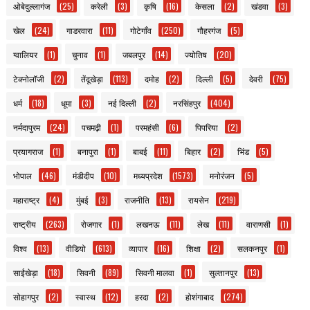
ओबेदुल्लागंज
(25)
करेली
(3)
कृषि
(16)
केसला
(2)
खंडवा
(3)
खेल
(24)
गाडरवारा
(11)
गोटेगाँव
(250)
गौहरगंज
(5)
ग्वालियर
(1)
चुनाव
(1)
जबलपुर
(14)
ज्योतिष
(20)
टेक्नोलॉजी
(2)
तेंदूखेड़ा
(113)
दमोह
(2)
दिल्ली
(5)
देवरी
(75)
धर्म
(18)
धूमा
(3)
नई दिल्ली
(2)
नरसिंहपुर
(404)
नर्मदापुरम
(24)
पचमढ़ी
(1)
परमहंसी
(6)
पिपरिया
(2)
प्रयागराज
(1)
बनापुरा
(1)
बाबई
(11)
बिहार
(2)
भिंड
(5)
भोपाल
(46)
मंडीदीप
(10)
मध्यप्रदेश
(1573)
मनोरंजन
(5)
महाराष्ट्र
(4)
मुंबई
(3)
राजनीति
(13)
रायसेन
(219)
राष्ट्रीय
(263)
रोजगार
(1)
लखनऊ
(11)
लेख
(11)
वाराणसी
(1)
विश्व
(13)
वीडियो
(613)
व्यापार
(16)
शिक्षा
(2)
सलकनपुर
(1)
साईंखेड़ा
(18)
सिवनी
(89)
सिवनी मालवा
(1)
सुल्तानपुर
(13)
सोहागपुर
(2)
स्वास्थ
(12)
हरदा
(2)
होशंगाबाद
(274)