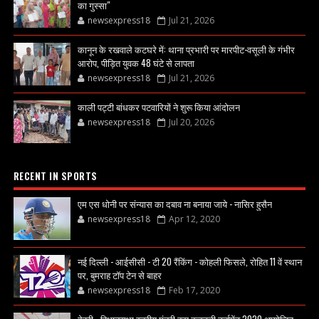
का गुस्सा"
newsexpress18
Jul 21, 2026
कानून के रखवाले कटघरे में: थाना प्रभारी पर मारपीट-वसूली के गंभीर
आरोप, पीड़ित युवक 48 घंटे से लापता
newsexpress18
Jul 21, 2026
काली पट्टी बांधकर पटवारियों ने शुरू किया आंदोलन
newsexpress18
Jul 20, 2026
RECENT IN SPORTS
एम एस धोनी पर संन्यास का दबाव ना बनाया जाये - नासिर हुसैन
newsexpress18
Apr 12, 2020
नई दिल्ली - आईसीसी - टी 20 रैंकिंग - कोहली फिसले, रोहित 11 वें स्थान
पर, बुमराह टॉप टेन से बाहर
newsexpress18
Feb 17, 2020
देवरी - विधानसभा स्तरीय मंत्री कप कबड्डी टूर्नामेंट 2020 आयोजित