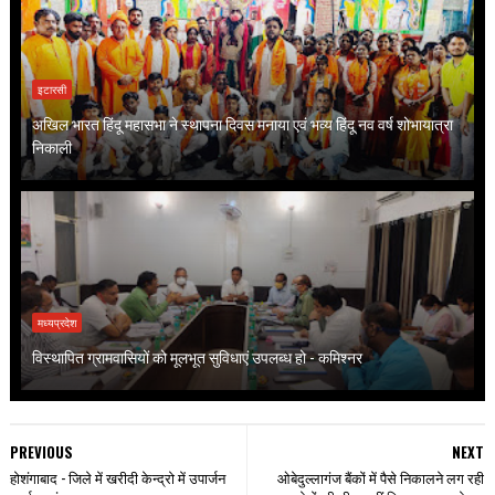
इटारसी
अखिल भारत हिंदू महासभा ने स्थापना दिवस मनाया एवं भव्य हिंदू नव वर्ष शोभायात्रा
निकाली
मध्यप्रदेश
विस्थापित ग्रामवासियों को मूलभूत सुविधाएं उपलब्ध हो - कमिश्नर
PREVIOUS
NEXT
होशंगाबाद - जिले में खरीदी केन्द्रो में उपार्जन
ओबेदुल्लागंज बैंकों में पैसे निकालने लग रही