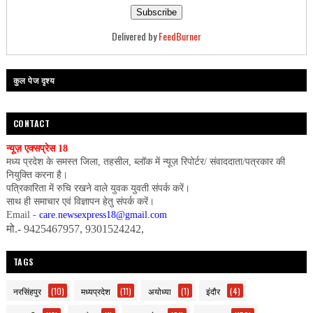
Delivered by
FeedBurner
कुल पेज दृश्य
CONTACT
न्यूज़ एक्सप्रेस 18
मध्य प्रदेश के समस्त जिला, तहसील, ब्लॉक में न्यूज़ रिपोर्टर/ संवाददाता/पत्रकार की
नियुक्ति करना है।
पत्रिकारिता में रुचि रखने वाले युवक युवती संपर्क करें।
साथ ही समाचार एवं विज्ञापन हेतु संपर्क करें।
Email -
care.newsexpress18@gmail.com
मो.- 9425467957, 9301524242,
TAGS
नरसिंहपुर
(10)
मध्यप्रदेश
(11)
अयोध्या
(1)
इंदौर
(4)