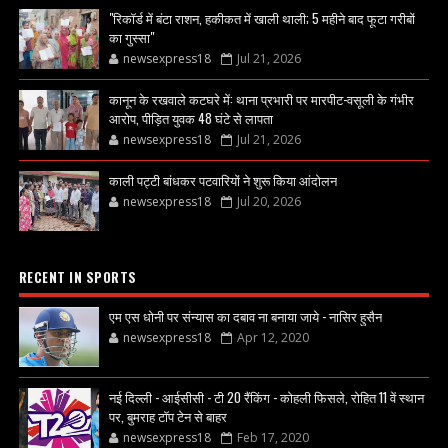
"रिकॉर्ड में बंटा राशन, हकीकत में खाली थाली; 5 महीने बाद फूटा गरीबों
का गुस्सा"
newsexpress18
Jul 21, 2026
कानून के रखवाले कटघरे में: थाना प्रभारी पर मारपीट-वसूली के गंभीर
आरोप, पीड़ित युवक 48 घंटे से लापता
newsexpress18
Jul 21, 2026
काली पट्टी बांधकर पटवारियों ने शुरू किया आंदोलन
newsexpress18
Jul 20, 2026
RECENT IN SPORTS
एम एस धोनी पर संन्यास का दबाव ना बनाया जाये - नासिर हुसैन
newsexpress18
Apr 12, 2020
नई दिल्ली - आईसीसी - टी 20 रैंकिंग - कोहली फिसले, रोहित 11 वें स्थान
पर, बुमराह टॉप टेन से बाहर
newsexpress18
Feb 17, 2020