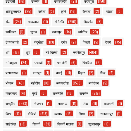
इटारसी
(16)
उज्जैन
(1)
उत्तरप्रदेश
(21)
उदयपुरा
(150)
ओबेदुल्लागंज
(25)
करेली
(3)
कृषि
(16)
केसला
(2)
खंडवा
(3)
खेल
(24)
गाडरवारा
(11)
गोटेगाँव
(250)
गौहरगंज
(5)
ग्वालियर
(1)
चुनाव
(1)
जबलपुर
(14)
ज्योतिष
(20)
टेक्नोलॉजी
(2)
तेंदूखेड़ा
(113)
दमोह
(2)
दिल्ली
(5)
देवरी
(75)
धर्म
(18)
धूमा
(3)
नई दिल्ली
(2)
नरसिंहपुर
(404)
नर्मदापुरम
(24)
पचमढ़ी
(1)
परमहंसी
(6)
पिपरिया
(2)
प्रयागराज
(1)
बनापुरा
(1)
बाबई
(11)
बिहार
(2)
भिंड
(5)
भोपाल
(46)
मंडीदीप
(10)
मध्यप्रदेश
(1573)
मनोरंजन
(5)
महाराष्ट्र
(4)
मुंबई
(3)
राजनीति
(13)
रायसेन
(219)
राष्ट्रीय
(263)
रोजगार
(1)
लखनऊ
(11)
लेख
(11)
वाराणसी
(1)
विश्व
(13)
वीडियो
(613)
व्यापार
(16)
शिक्षा
(2)
सलकनपुर
(1)
साईंखेड़ा
(18)
सिवनी
(89)
सिवनी मालवा
(1)
सुल्तानपुर
(13)