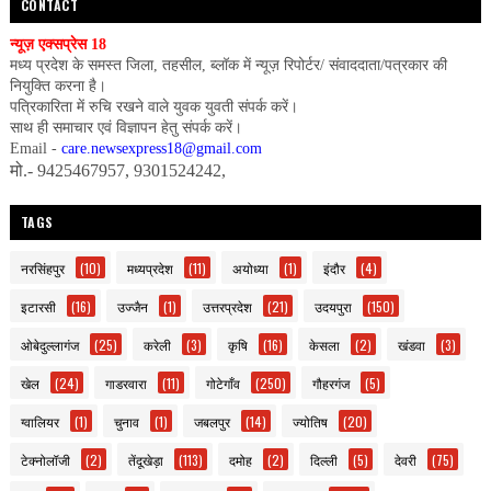
CONTACT
न्यूज़ एक्सप्रेस 18
मध्य प्रदेश के समस्त जिला, तहसील, ब्लॉक में न्यूज़ रिपोर्टर/ संवाददाता/पत्रकार की
नियुक्ति करना है।
पत्रिकारिता में रुचि रखने वाले युवक युवती संपर्क करें।
साथ ही समाचार एवं विज्ञापन हेतु संपर्क करें।
Email -
care.newsexpress18@gmail.com
मो.- 9425467957, 9301524242,
TAGS
नरसिंहपुर
(10)
मध्यप्रदेश
(11)
अयोध्या
(1)
इंदौर
(4)
इटारसी
(16)
उज्जैन
(1)
उत्तरप्रदेश
(21)
उदयपुरा
(150)
ओबेदुल्लागंज
(25)
करेली
(3)
कृषि
(16)
केसला
(2)
खंडवा
(3)
खेल
(24)
गाडरवारा
(11)
गोटेगाँव
(250)
गौहरगंज
(5)
ग्वालियर
(1)
चुनाव
(1)
जबलपुर
(14)
ज्योतिष
(20)
टेक्नोलॉजी
(2)
तेंदूखेड़ा
(113)
दमोह
(2)
दिल्ली
(5)
देवरी
(75)