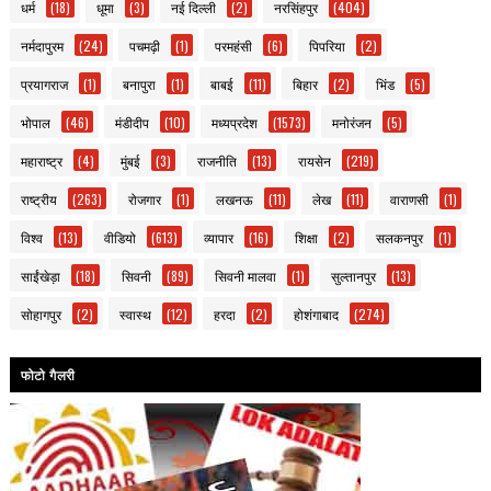
धर्म
(18)
धूमा
(3)
नई दिल्ली
(2)
नरसिंहपुर
(404)
नर्मदापुरम
(24)
पचमढ़ी
(1)
परमहंसी
(6)
पिपरिया
(2)
प्रयागराज
(1)
बनापुरा
(1)
बाबई
(11)
बिहार
(2)
भिंड
(5)
भोपाल
(46)
मंडीदीप
(10)
मध्यप्रदेश
(1573)
मनोरंजन
(5)
महाराष्ट्र
(4)
मुंबई
(3)
राजनीति
(13)
रायसेन
(219)
राष्ट्रीय
(263)
रोजगार
(1)
लखनऊ
(11)
लेख
(11)
वाराणसी
(1)
विश्व
(13)
वीडियो
(613)
व्यापार
(16)
शिक्षा
(2)
सलकनपुर
(1)
साईंखेड़ा
(18)
सिवनी
(89)
सिवनी मालवा
(1)
सुल्तानपुर
(13)
सोहागपुर
(2)
स्वास्थ
(12)
हरदा
(2)
होशंगाबाद
(274)
फोटो गैलरी