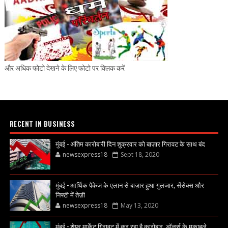
और अधिक फोटो देखने के लिए फोटो पर क्लिक करें
RECENT IN BUSINESS
मुंबई - अंतिम कारोबारी दिन शुक्रवार को बाज़ार गिरावट के साथ बंद
newsexpress18
Sept 18, 2020
मुंबई - आर्थिक पैकेज के एलान से बाज़ार हुआ गुलजार, सेंसेक्स और
निफ्टी में तेज़ी
newsexpress18
May 13, 2020
मुंबई - शेयर मार्केट गिरावट में कर रहा है कारोबार, डॉलर्स के मुकाबले