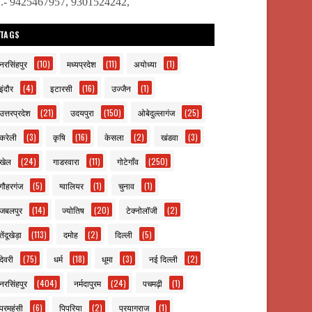
ो.- 9425467957, 9301524242,
TAGS
नरसिंहपुर
(10)
मध्यप्रदेश
(11)
अयोध्या
(1)
इंदौर
(4)
इटारसी
(16)
उज्जैन
(1)
उत्तरप्रदेश
(21)
उदयपुरा
(150)
ओबेदुल्लागंज
(25)
करेली
(3)
कृषि
(16)
केसला
(2)
खंडवा
(3)
खेल
(24)
गाडरवारा
(11)
गोटेगाँव
(250)
गौहरगंज
(5)
ग्वालियर
(1)
चुनाव
(1)
जबलपुर
(14)
ज्योतिष
(20)
टेक्नोलॉजी
(2)
तेंदूखेड़ा
(113)
दमोह
(2)
दिल्ली
(5)
देवरी
(75)
धर्म
(18)
धूमा
(3)
नई दिल्ली
(2)
नरसिंहपुर
(404)
नर्मदापुरम
(24)
पचमढ़ी
(1)
परमहंसी
(6)
पिपरिया
(2)
प्रयागराज
(1)