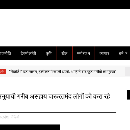
राजनीति
टेक्नोलॉजी
कृषि
खेल
मनोरंजन
व्यापार
धर्म
ॉर्ड में बंटा राशन, हकीकत में खाली थाली; 5 महीने बाद फूटा गरीबों का गुस्सा"
गोटेग
े अनुयायी गरीब असहाय जरूरतमंद लोगों को करा रहे
यप्रदेश
,
वीडियो