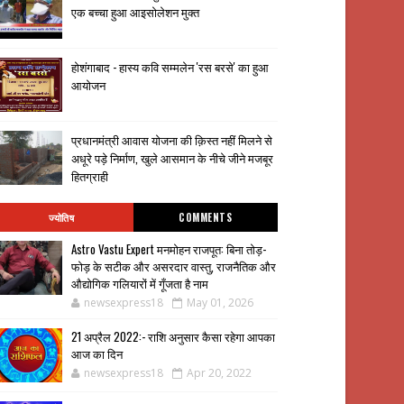
एक बच्चा हुआ आइसोलेशन मुक्त
होशंगाबाद - हास्य कवि सम्मलेन 'रस बरसे' का हुआ
आयोजन
प्रधानमंत्री आवास योजना की क़िस्त नहीं मिलने से
अधूरे पड़े निर्माण, खुले आसमान के नीचे जीने मजबूर
हितग्राही
ज्योतिष
COMMENTS
Astro Vastu Expert मनमोहन राजपूत: बिना तोड़-
फोड़ के सटीक और असरदार वास्तु, राजनैतिक और
औद्योगिक गलियारों में गूँजता है नाम
newsexpress18
May 01, 2026
21 अप्रैल 2022:- राशि अनुसार कैसा रहेगा आपका
आज का दिन
newsexpress18
Apr 20, 2022