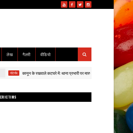
लेख
गैलरी
वीडियो
कानून के रखवाले कटघरे में: थाना प्रभारी पर मारपीट-वसूली के गंभीर आरोप, पीड़ित युवक 48
ाँव
CRICTIMS