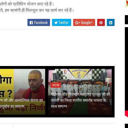
ों को प्रतिदिन भोजन करा रहे हैं।
ेते, हम सत्संगी ही मिलजुल कर यह कार्य कर रहे हैं।
Facebook
Twitter
Google+
गोटेगाँव
गोटेगांव, वीर शिरोमणि महाराणा प्रताप जी की
गरण की और आध्यात्मिक चेतना का
जयंती का जिला स्तरीय समारोह भव्यता के
 चातुर्मास का समागम
साथ सम्पन्न