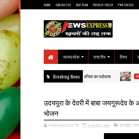
HOME
CONTACT US
OUR TEAM
PRIVACY POLICY
PNR STATUS
मध्यप्रदेश
राष्ट्रीय
विश्व
ा राज: हाईवा से कुचलकर सड़क हादसा दिखाने की साजिश का पर्दाफाश
Breaking News
"रिक
गोटेगाँव
उदयपुरा के देवरी में बाबा जयगुरूदेव क
भोजन
newsexpress18
6 years ago
उदयपुरा
,
मध्