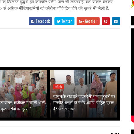
ा के खिलाफ युद्ध में हम कमजोर पड़ेंगे. जरा सी लापरवाही बड़ा संकट बनकर
 ५० से अधिक मीडियाकर्मियों को कोरोना पॉजिटिव होने की ख़बरें भी मिली हैं.
Facebook
Twitter
Google+
गोटेगाँव
कानून के रखवाले कटघरे में: थाना प्रभारी पर
ं बंटा राशन, हकीकत में खाली थाली;
मारपीट-वसूली के गंभीर आरोप, पीड़ित युवक
 फूटा गरीबों का गुस्सा"
48 घंटे से लापता