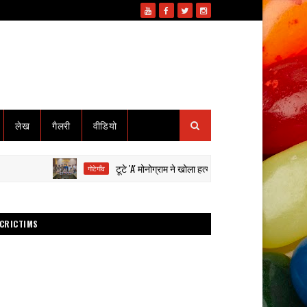
लेख
गैलरी
वीडियो
टूटे 'A' मोनोग्राम ने खोला हत्या का राज: हाईवा से कुचलकर सड़क हाद
गोटेगाँव
CRICTIMS