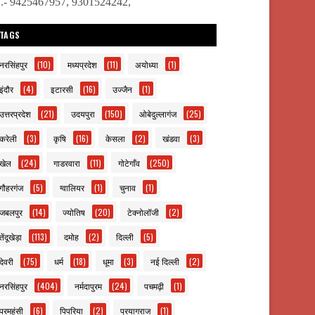
ो.- 9425467957, 9301524242,
TAGS
नरसिंहपुर
(10)
मध्यप्रदेश
(11)
अयोध्या
(1)
इंदौर
(4)
इटारसी
(16)
उज्जैन
(1)
उत्तरप्रदेश
(21)
उदयपुरा
(150)
ओबेदुल्लागंज
(25)
करेली
(3)
कृषि
(16)
केसला
(2)
खंडवा
(3)
खेल
(24)
गाडरवारा
(11)
गोटेगाँव
(250)
गौहरगंज
(5)
ग्वालियर
(1)
चुनाव
(1)
जबलपुर
(14)
ज्योतिष
(20)
टेक्नोलॉजी
(2)
तेंदूखेड़ा
(113)
दमोह
(2)
दिल्ली
(5)
देवरी
(75)
धर्म
(18)
धूमा
(3)
नई दिल्ली
(2)
नरसिंहपुर
(404)
नर्मदापुरम
(24)
पचमढ़ी
(1)
परमहंसी
(6)
पिपरिया
(2)
प्रयागराज
(1)