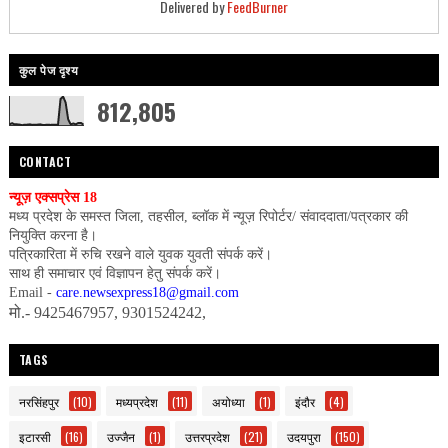
Delivered by
FeedBurner
कुल पेज दृश्य
812,805
CONTACT
न्यूज़ एक्सप्रेस 18
मध्य प्रदेश के समस्त जिला, तहसील, ब्लॉक में न्यूज़ रिपोर्टर/ संवाददाता/पत्रकार की
नियुक्ति करना है।
पत्रिकारिता में रुचि रखने वाले युवक युवती संपर्क करें।
साथ ही समाचार एवं विज्ञापन हेतु संपर्क करें।
Email -
care.newsexpress18@gmail.com
मो.- 9425467957, 9301524242,
TAGS
नरसिंहपुर
(10)
मध्यप्रदेश
(11)
अयोध्या
(1)
इंदौर
(4)
इटारसी
(16)
उज्जैन
(1)
उत्तरप्रदेश
(21)
उदयपुरा
(150)