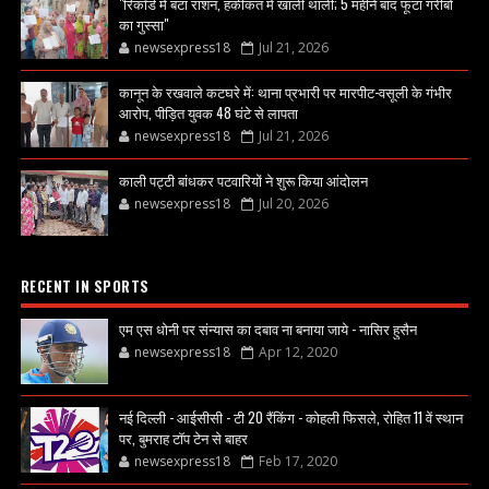
"रिकॉर्ड में बंटा राशन, हकीकत में खाली थाली; 5 महीने बाद फूटा गरीबों
का गुस्सा"
newsexpress18
Jul 21, 2026
कानून के रखवाले कटघरे में: थाना प्रभारी पर मारपीट-वसूली के गंभीर
आरोप, पीड़ित युवक 48 घंटे से लापता
newsexpress18
Jul 21, 2026
काली पट्टी बांधकर पटवारियों ने शुरू किया आंदोलन
newsexpress18
Jul 20, 2026
RECENT IN SPORTS
एम एस धोनी पर संन्यास का दबाव ना बनाया जाये - नासिर हुसैन
newsexpress18
Apr 12, 2020
नई दिल्ली - आईसीसी - टी 20 रैंकिंग - कोहली फिसले, रोहित 11 वें स्थान
पर, बुमराह टॉप टेन से बाहर
newsexpress18
Feb 17, 2020