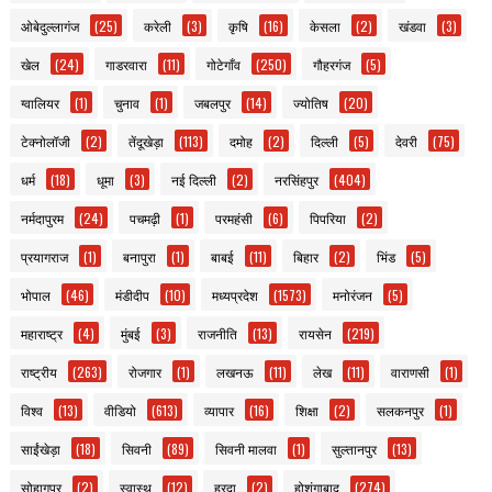
ओबेदुल्लागंज
(25)
करेली
(3)
कृषि
(16)
केसला
(2)
खंडवा
(3)
खेल
(24)
गाडरवारा
(11)
गोटेगाँव
(250)
गौहरगंज
(5)
ग्वालियर
(1)
चुनाव
(1)
जबलपुर
(14)
ज्योतिष
(20)
टेक्नोलॉजी
(2)
तेंदूखेड़ा
(113)
दमोह
(2)
दिल्ली
(5)
देवरी
(75)
धर्म
(18)
धूमा
(3)
नई दिल्ली
(2)
नरसिंहपुर
(404)
नर्मदापुरम
(24)
पचमढ़ी
(1)
परमहंसी
(6)
पिपरिया
(2)
प्रयागराज
(1)
बनापुरा
(1)
बाबई
(11)
बिहार
(2)
भिंड
(5)
भोपाल
(46)
मंडीदीप
(10)
मध्यप्रदेश
(1573)
मनोरंजन
(5)
महाराष्ट्र
(4)
मुंबई
(3)
राजनीति
(13)
रायसेन
(219)
राष्ट्रीय
(263)
रोजगार
(1)
लखनऊ
(11)
लेख
(11)
वाराणसी
(1)
विश्व
(13)
वीडियो
(613)
व्यापार
(16)
शिक्षा
(2)
सलकनपुर
(1)
साईंखेड़ा
(18)
सिवनी
(89)
सिवनी मालवा
(1)
सुल्तानपुर
(13)
सोहागपुर
(2)
स्वास्थ
(12)
हरदा
(2)
होशंगाबाद
(274)